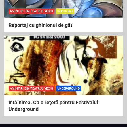
AMINTIRI DIN TEATRUL VECHI
REPORTAJ
Reportaj cu ghinionul de gât
AMINTIRI DIN TEATRUL VECHI
UNDERGROUND
Întâlnirea. Ca o reţetă pentru Festivalul
Underground