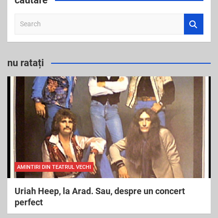
căutare
S
e
a
r
nu ratați
c
h
AMINTIRI DIN TEATRUL VECHI
Uriah Heep, la Arad. Sau, despre un concert
perfect