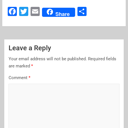
F
T
E
S
Share
a
wi
m
h
c
tt
ai
ar
e
er
l
e
b
Leave a Reply
o
Your email address will not be published.
Required fields
o
are marked
*
k
Comment
*