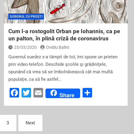
o
k
SOBORUL CU PROȘTI
Cum l-a rostogolit Orban pe Iohannis, ca pe
un palton, în plină criză de coronavirus
25/03/2020
Ovidiu Balint
Guvernul suedez s-a tâmpit de tot, îmi spune un prieten
prin video-telefon. Deschide şcolile şi grădiniţele,
spunând că vrea să se îmbolnăvească cât mai multă
populaţie, ca să fie astfel…
F
T
E
S
Share
a
wi
m
h
c
tt
ai
ar
e
er
l
e
3
Next
b