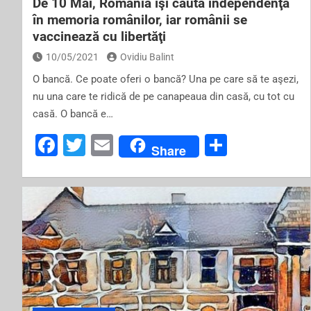
De 10 Mai, România îşi caută independenţa
în memoria românilor, iar românii se
vaccinează cu libertăţi
10/05/2021
Ovidiu Balint
O bancă. Ce poate oferi o bancă? Una pe care să te aşezi,
nu una care te ridică de pe canapeaua din casă, cu tot cu
casă. O bancă e…
F
T
E
S
Share
a
wi
m
h
c
tt
ai
ar
e
er
l
e
b
o
o
k