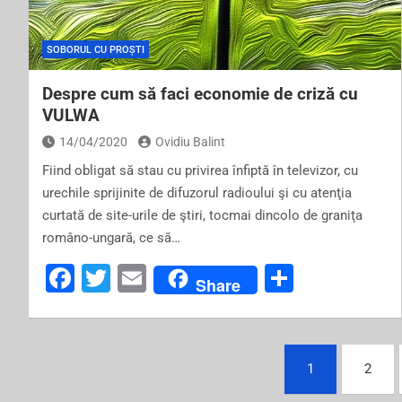
o
k
SOBORUL CU PROȘTI
Despre cum să faci economie de criză cu
VULWA
14/04/2020
Ovidiu Balint
Fiind obligat să stau cu privirea înfiptă în televizor, cu
urechile sprijinite de difuzorul radioului şi cu atenţia
curtată de site-urile de ştiri, tocmai dincolo de graniţa
româno-ungară, ce să…
F
T
E
S
Share
a
wi
m
h
c
tt
ai
ar
Posts
e
er
l
e
1
2
b
navigation