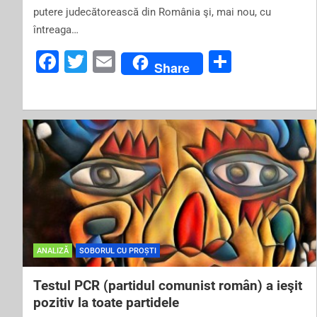
putere judecătorească din România şi, mai nou, cu
întreaga…
F
T
E
S
Share
a
wi
m
h
c
tt
ai
ar
e
er
l
e
b
o
o
k
ANALIZĂ
SOBORUL CU PROȘTI
Testul PCR (partidul comunist român) a ieşit
pozitiv la toate partidele