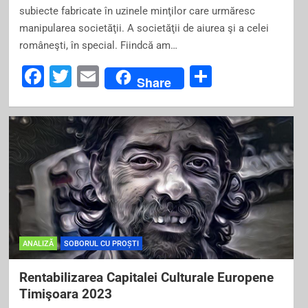
subiecte fabricate în uzinele minţilor care urmăresc
manipularea societăţii. A societăţii de aiurea şi a celei
româneşti, în special. Fiindcă am…
F
T
E
S
Share
a
wi
m
h
c
tt
ai
ar
e
er
l
e
b
o
o
k
ANALIZĂ
SOBORUL CU PROȘTI
Rentabilizarea Capitalei Culturale Europene
Timişoara 2023