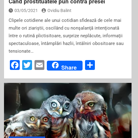
Când prostituatele pun contră presei
03/05/2021
Ovidiu Balint
Clipele cotidiene ale unui cotidian sfidează de cele mai
multe ori ziariştii, oscilând cu nonşalanţă intenţionată
între o rutină plictisitoare, surprize neplăcute, informaţii
spectaculoase, întâmplări hazlii, întâlniri obositoare sau
tensionate…
F
T
E
S
Share
a
wi
m
h
c
tt
ai
ar
e
er
l
e
b
o
o
k