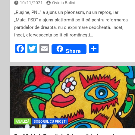
10/11/2021
Ovidiu Balint
„Ruşine, PNL” a ajuns un pleonasm, nu un reproş, iar
„Muie, PSD” a ajuns platformă politică pentru reformarea
partidelor de dreapta, nu o exprimare deocheată. Încet,
încet, efervescenţa politicii româneşti…
F
T
E
S
Share
a
wi
m
h
c
tt
ai
ar
e
er
l
e
b
o
o
k
ANALIZĂ
SOBORUL CU PROȘTI