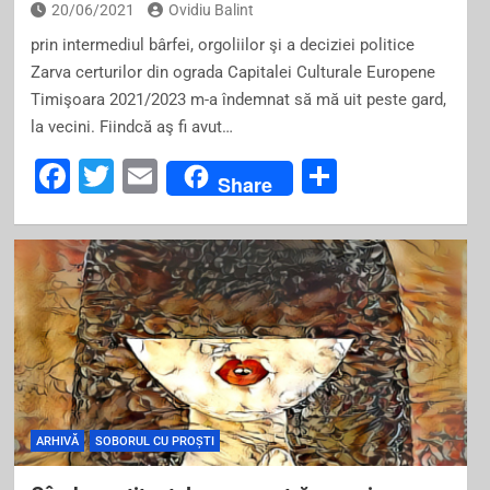
20/06/2021
Ovidiu Balint
prin intermediul bârfei, orgoliilor şi a deciziei politice
Zarva certurilor din ograda Capitalei Culturale Europene
Timişoara 2021/2023 m-a îndemnat să mă uit peste gard,
la vecini. Fiindcă aş fi avut…
F
T
E
S
Share
a
wi
m
h
c
tt
ai
ar
e
er
l
e
b
o
o
k
ARHIVĂ
SOBORUL CU PROȘTI