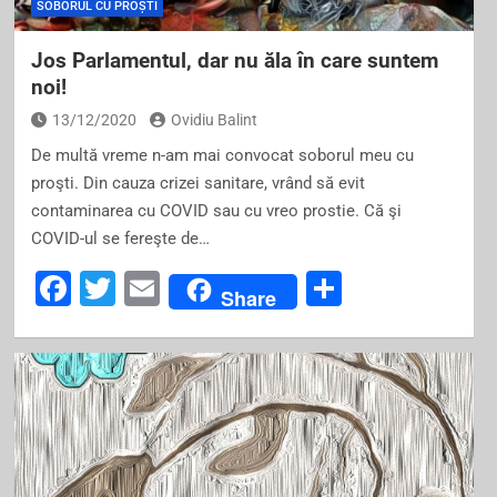
SOBORUL CU PROȘTI
Jos Parlamentul, dar nu ăla în care suntem
noi!
13/12/2020
Ovidiu Balint
De multă vreme n-am mai convocat soborul meu cu
proşti. Din cauza crizei sanitare, vrând să evit
contaminarea cu COVID sau cu vreo prostie. Că şi
COVID-ul se fereşte de…
F
T
E
S
Share
a
wi
m
h
c
tt
ai
ar
e
er
l
e
b
o