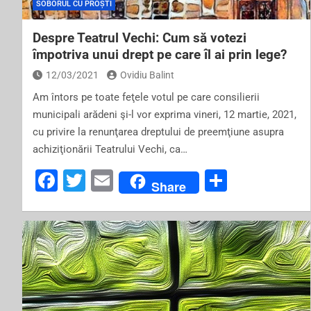
SOBORUL CU PROȘTI
Despre Teatrul Vechi: Cum să votezi
împotriva unui drept pe care îl ai prin lege?
12/03/2021
Ovidiu Balint
Am întors pe toate feţele votul pe care consilierii
municipali arădeni şi-l vor exprima vineri, 12 martie, 2021,
cu privire la renunţarea dreptului de preemţiune asupra
achiziţionării Teatrului Vechi, ca…
F
T
E
S
Share
a
wi
m
h
c
tt
ai
ar
e
er
l
e
b
o