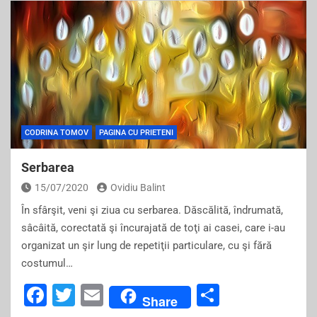
c
tt
ai
ar
e
er
l
e
b
o
o
k
CODRINA TOMOV
PAGINA CU PRIETENI
Serbarea
15/07/2020
Ovidiu Balint
În sfârşit, veni şi ziua cu serbarea. Dăscălită, îndrumată,
sâcâită, corectată şi încurajată de toţi ai casei, care i-au
organizat un şir lung de repetiţii particulare, cu şi fără
costumul…
F
T
E
S
Share