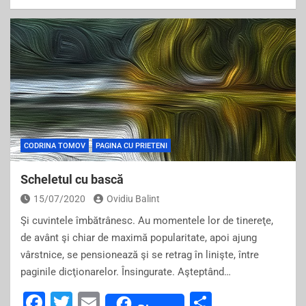
a
wi
m
h
c
tt
ai
ar
e
er
l
e
b
o
o
k
CODRINA TOMOV
PAGINA CU PRIETENI
Scheletul cu bască
15/07/2020
Ovidiu Balint
Şi cuvintele îmbătrânesc. Au momentele lor de tinereţe,
de avânt şi chiar de maximă popularitate, apoi ajung
vârstnice, se pensionează şi se retrag în linişte, între
paginile dicţionarelor. Însingurate. Aşteptând…
F
T
E
S