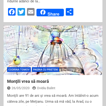
ridurile adânci de la…
F
T
E
S
Share
a
wi
m
h
c
tt
ai
ar
e
er
l
e
b
o
o
k
CODRINA TOMOV
PAGINA CU PRIETENI
Monţili vrea să moară
26/05/2020
Ovidiu Balint
Monţili are 91 de ani şi vrea să moară. Am întâlnit-o acum
câteva zile, pe Meţianu. Urma să mă văd, la Arad, cu o