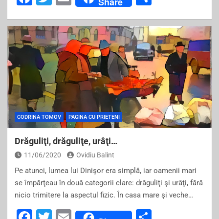
Share
a
wi
m
h
c
tt
ai
ar
e
er
l
e
b
o
o
k
CODRINA TOMOV
PAGINA CU PRIETENI
Drăguliţi, drăguliţe, urâţi…
11/06/2020
Ovidiu Balint
Pe atunci, lumea lui Dinişor era simplă, iar oamenii mari
se împărţeau în două categorii clare: drăguliţi şi urâţi, fără
nicio trimitere la aspectul fizic. În casa mare şi veche…
F
T
E
S