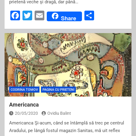
prietenă veche şi dragă, dar până…
F
T
E
S
Share
a
wi
m
h
c
tt
ai
ar
e
er
l
e
b
o
o
k
CODRINA TOMOV
PAGINA CU PRIETENI
Americanca
20/05/2020
Ovidiu Balint
Americanca Şi-acum, când se întâmplă să trec pe centrul
Aradului, pe lângă fostul magazin Sanitas, mă uit reflex