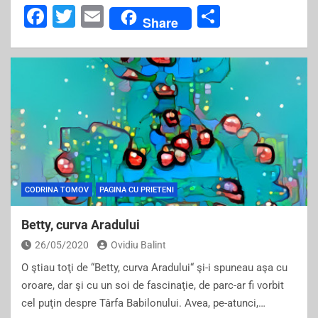
F
T
E
S
Share
a
wi
m
h
c
tt
ai
ar
e
er
l
e
b
o
o
k
CODRINA TOMOV
PAGINA CU PRIETENI
Betty, curva Aradului
26/05/2020
Ovidiu Balint
O ştiau toţi de “Betty, curva Aradului“ şi-i spuneau aşa cu
oroare, dar şi cu un soi de fascinaţie, de parc-ar fi vorbit
cel puţin despre Târfa Babilonului. Avea, pe-atunci,…