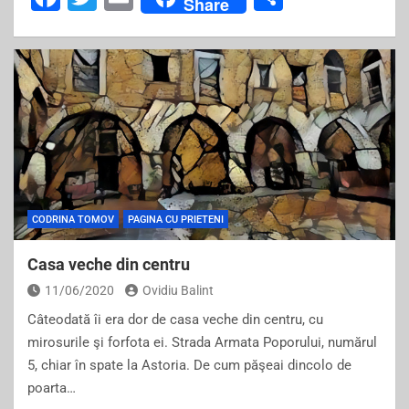
Share
a
wi
m
h
c
tt
ai
ar
e
er
l
e
b
o
o
k
CODRINA TOMOV
PAGINA CU PRIETENI
Casa veche din centru
11/06/2020
Ovidiu Balint
Câteodată îi era dor de casa veche din centru, cu
mirosurile şi forfota ei. Strada Armata Poporului, numărul
5, chiar în spate la Astoria. De cum păşeai dincolo de
poarta…