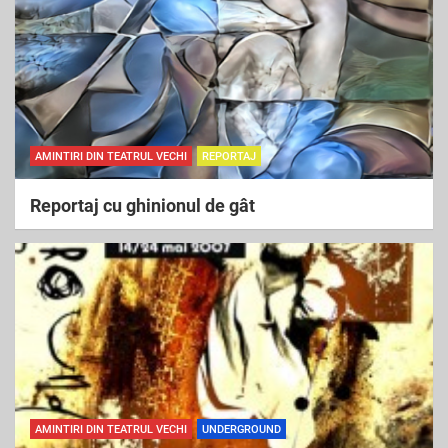
AMINTIRI DIN TEATRUL VECHI
REPORTAJ
Reportaj cu ghinionul de gât
AMINTIRI DIN TEATRUL VECHI
UNDERGROUND