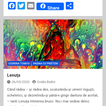
F
T
E
S
Share
a
wi
m
h
c
tt
ai
ar
e
er
l
e
b
o
o
k
CODRINA TOMOV
PAGINA CU PRIETENI
Lenuţa
26/05/2020
Ovidiu Balint
Când râdea – şi râdea des, scuturându-şi umerii înguşti,
scheletici, şi dezvelindu-şi până-n gingii dantura de acrilat,
– tanti Lenuţa întinerea brusc. Nu-i mai vedeai deloc