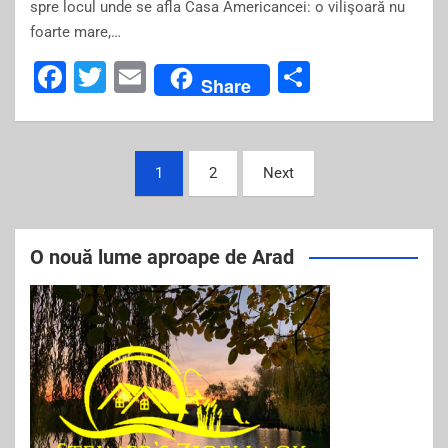
spre locul unde se afla Casa Americancei: o vilişoară nu
foarte mare,…
F
T
E
S
Share
a
wi
m
h
c
tt
ai
ar
Posts
e
er
l
e
1
2
Next
navigation
b
o
O nouă lume aproape de Arad
o
k