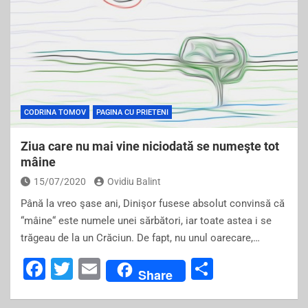
CODRINA TOMOV
PAGINA CU PRIETENI
Ziua care nu mai vine niciodată se numeşte tot
mâine
15/07/2020
Ovidiu Balint
Până la vreo şase ani, Dinişor fusese absolut convinsă că
“mâine“ este numele unei sărbători, iar toate astea i se
trăgeau de la un Crăciun. De fapt, nu unul oarecare,…
F
T
E
S
Share
a
wi
m
h