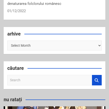
denaturarea folclorului românesc
01/12/2022
arhive
arhive
căutare
S
e
a
r
nu ratați
c
h