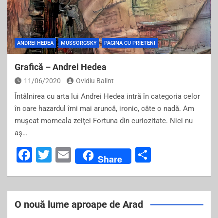
o
o
k
ANDREI HEDEA
MUSSORGSKY
PAGINA CU PRIETENI
Grafică – Andrei Hedea
11/06/2020
Ovidiu Balint
Întâlnirea cu arta lui Andrei Hedea intră în categoria celor
în care hazardul îmi mai aruncă, ironic, câte o nadă. Am
muşcat momeala zeiţei Fortuna din curiozitate. Nici nu
aş…
F
T
E
S
Share
a
wi
m
h
c
tt
ai
ar
e
er
l
e
O nouă lume aproape de Arad
b