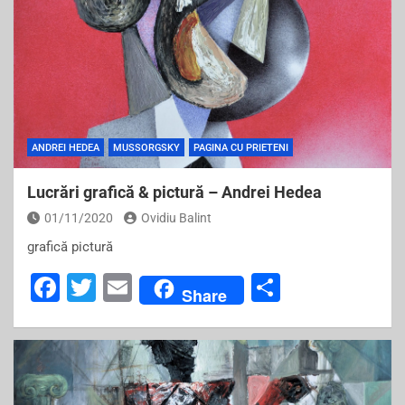
ANDREI HEDEA
MUSSORGSKY
PAGINA CU PRIETENI
Lucrări grafică & pictură – Andrei Hedea
01/11/2020
Ovidiu Balint
grafică pictură
F
T
E
S
Share
a
wi
m
h
c
tt
ai
ar
e
er
l
e
b