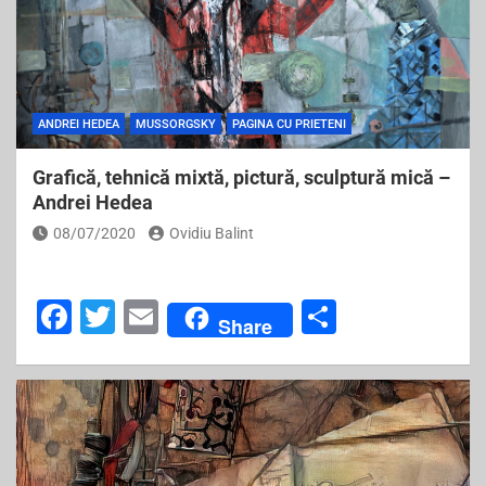
o
o
k
ANDREI HEDEA
MUSSORGSKY
PAGINA CU PRIETENI
Grafică, tehnică mixtă, pictură, sculptură mică –
Andrei Hedea
08/07/2020
Ovidiu Balint
F
T
E
S
Share
a
wi
m
h
c
tt
ai
ar
e
er
l
e
b