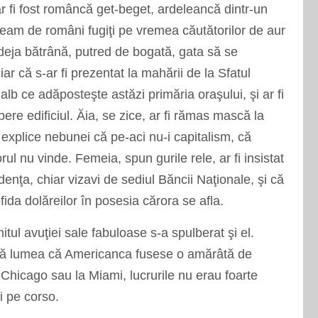
 fi fost rom
â
ncă get-beget, ardeleancă dintr-un
 neam de rom
â
ni fugiţi pe vremea căutătorilor de aur
deja bătr
â
nă, putred de bogată, gata să se
r că s-ar fi prezentat la mahării de la Sfatul
alb ce adăposteşte astăzi primăria oraşului, şi ar fi
re edificiul. Ăia, se zice, ar fi rămas mască la
i explice nebunei că pe-aci nu-i capitalism, că
ul nu vinde. Femeia, spun gurile rele, ar fi insistat
denţa, chiar vizavi de sediul Băncii Naţionale, şi că
fida dolăreilor
î
n posesia cărora se afla.
itul avuţiei sale fabuloase s-a spulberat şi el.
tă lumea că Americanca fusese o amăr
â
tă de
Chicago sau la Miami, lucrurile nu erau foarte
ni pe corso.