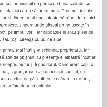
un set inepuizabil de peruci de bună calitate, cu
ufi elastici care-i săltau
î
n mers. Cea mai ridicolă
 care-i dădea aerul unei infante bătr
â
ne, dar ei nici
 apropiere, singura unde găseai prune uscate
î
n
ot, pe timpul verii. Iar capoatele ei erau şi ele de
 sau roşii-cireaşă cu buline albe.
in prima. Mai
î
nt
â
i şi-a schimbat proprietarul, iar
să at
â
t de obişnuiţi cu prezenţa ei albastră
î
nc
â
t ar
ă noapte, pe furiş.
Î
i duc dorul. C
â
nd eram copil o
be şi zgrunţuroase ale unui caiet special, cu
auna o claie de păr galben, cu cărare la mijloc şi
strelor
î
ntotdeauna oblonite…