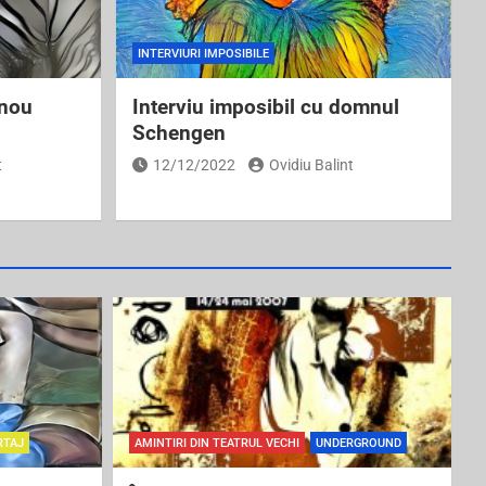
INTERVIURI IMPOSIBILE
 nou
Interviu imposibil cu domnul
Schengen
t
12/12/2022
Ovidiu Balint
RTAJ
AMINTIRI DIN TEATRUL VECHI
UNDERGROUND