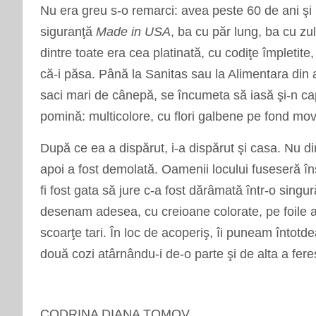
Nu era greu s-o remarci: avea peste 60 de ani şi 
siguranţă
Made in USA
, ba cu păr lung, ba cu zul
dintre toate era cea platinată, cu codiţe
î
mpletite,
că-i păsa. P
â
nă la Sanitas sau la Alimentara din
saci mari de c
â
nepă, se
î
ncumeta să iasă şi-n cap
pomină: multicolore, cu flori galbene pe fond mov,
După ce ea a dispărut, i-a dispărut şi casa. Nu d
apoi a fost demolată. Oamenii locului fuseseră
î
n
fi fost gata să jure c-a fost dăr
â
mată
î
ntr-o singur
desenam adesea, cu creioane colorate, pe foile al
scoarţe tari.
Î
n loc de acoperiş,
î
i puneam
î
ntotde
două cozi at
â
rn
â
ndu-i de-o parte şi de alta a fere
CODRINA DIANA TOMOV