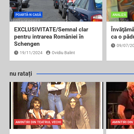
POARTĂ-N CASĂ
ANALIZĂ
EXCLUSIVITATE/Semnal clar
Învăţămâ
pentru intrarea României în
ca o pădu
Schengen
09/07/2
19/11/2024
Ovidiu Balint
nu ratați
AMINTIRI DIN TEATRUL VECHI
AMINTIRI DIN