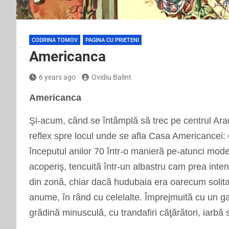
CODRINA TOMOV
PAGINA CU PRIETENI
Americanca
6 years ago
Ovidiu Balint
Americanca
Şi-acum, c
â
nd se
î
nt
â
mplă să trec pe centrul Arad
reflex spre locul unde se afla Casa Americancei: o
î
nceputul anilor 70
î
ntr-o manieră pe-atunci mode
acoperiş, tencuită
î
ntr-un albastru cam prea intens
din zonă, chiar dacă hudubaia era oarecum soli
anume,
î
n r
â
nd cu celelalte.
Î
mprejmuită cu un ga
grădină minusculă, cu trandafiri căţărători, iarbă s