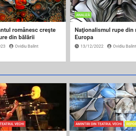
ANALIZĂ
ntul românesc creşte
Naţionalismul rupe din
re din bălării
Europa
023
Ovidiu Balint
13/12/2022
Ovidiu Balin
 TEATRUL VECHI
AMINTIRI DIN TEATRUL VECHI
REPO