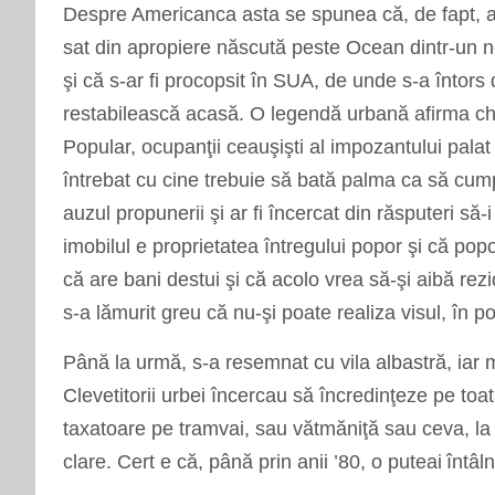
Despre Americanca asta se spunea că, de fapt, ar
sat din apropiere născută peste Ocean dintr-un
şi că s-ar fi procopsit
î
n SUA, de unde s-a
î
ntors 
restabilească acasă. O legendă urbană afirma chia
Popular, ocupanţii ceauşişti al impozantului palat 
î
ntrebat cu cine trebuie să bată palma ca să cumpe
auzul propunerii şi ar fi
î
ncercat din răsputeri să-
imobilul e proprietatea
î
ntregului popor şi că popor
că are bani destui şi că acolo vrea să-şi aibă rezi
s-a lămurit greu că nu-şi poate realiza visul,
î
n po
P
â
nă la urmă, s-a resemnat cu vila albastră, iar m
Clevetitorii urbei
î
ncercau să
î
ncredinţeze pe toa
taxatoare pe tramvai, sau vătmăniţă sau ceva, la 
clare. Cert e că, p
â
nă prin anii
’80, o puteai
î
nt
â
l