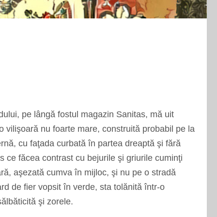
ului, pe l
â
ngă fostul magazin Sanitas, mă uit
 vilişoară nu foarte mare, construită probabil pe la
rnă, cu faţada curbată
î
n partea dreaptă şi fără
 ce făcea contrast cu bejurile şi griurile cuminţi
tară, aşezată cumva
î
n mijloc, şi nu pe o stradă
rd de fier vopsit
î
n verde, sta tolănită
î
ntr-o
ălbăticită şi zorele.