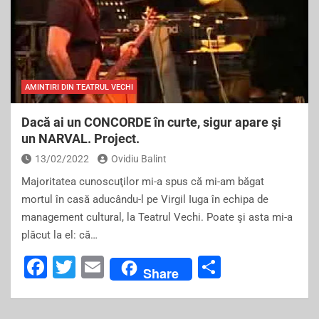
AMINTIRI DIN TEATRUL VECHI
Dacă ai un CONCORDE în curte, sigur apare şi
un NARVAL. Project.
13/02/2022
Ovidiu Balint
Majoritatea cunoscuţilor mi-a spus că mi-am băgat
mortul în casă aducându-l pe Virgil Iuga în echipa de
management cultural, la Teatrul Vechi. Poate şi asta mi-a
plăcut la el: că…
F
T
E
S
Share
a
wi
m
h
c
tt
ai
ar