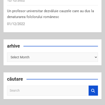
12/12/2022
Un profesor universitar dezvăluie cauzele care au dus la
denaturarea folclorului românesc
01/12/2022
arhive
arhive
căutare
S
e
a