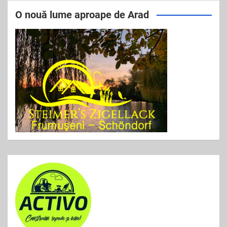
e
er
l
e
O nouă lume aproape de Arad
b
o
o
k