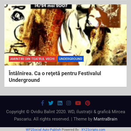
AMINTIRI DIN TEATRUL VECHI
UNDERGROUND
Întâlnirea. Ca o reţetă pentru Festivalul
Underground
Copyright © Ovidiu Balint 2020. WD, ilustrații & grafică Mircea
Pascariu. All rights reserved. | Theme by
MantraBrain
WP2Social Auto Publish
Powered By :
XYZScripts.com