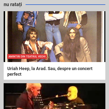
r
nu ratați
c
h
AMINTIRI DIN TEATRUL VECHI
Uriah Heep, la Arad. Sau, despre un concert
perfect