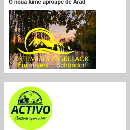
e
er
l
e
O nouă lume aproape de Arad
b
o
o
k