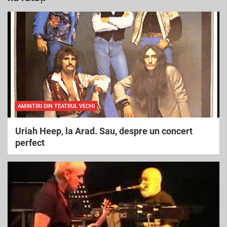
c
h
AMINTIRI DIN TEATRUL VECHI
Uriah Heep, la Arad. Sau, despre un concert
perfect