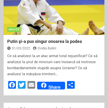
ANALIZĂ
Putin şi-a pus singur onoarea la podea
01/03/2022
Ovidiu Balint
Ce să analizezi la un atac armat total nejustificat? Ce să
analizezi la şirul de minciuni care încearcă să motiveze
bombardamentele stupide asupra Ucrainei? Ce să
analizezi la mârşăvia trimiterii…
F
T
E
S
Share
a
wi
m
h
c
tt
ai
ar