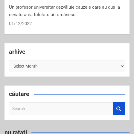
Un profesor universitar dezvăluie cauzele care au dus la
denaturarea folclorului românesc
01/12/2022
arhive
arhive
căutare
S
e
a
r
nu ratați