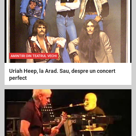
h
AMINTIRI DIN TEATRUL VECHI
Uriah Heep, la Arad. Sau, despre un concert
perfect