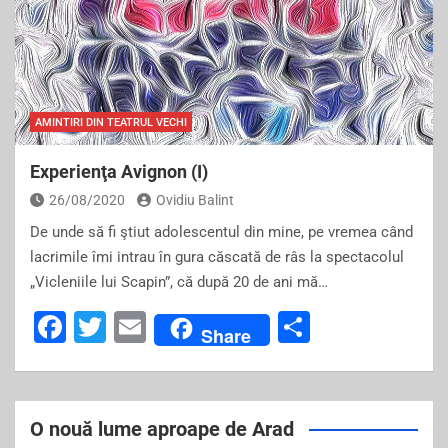
AMINTIRI DIN TEATRUL VECHI
Experienţa Avignon (I)
26/08/2020
Ovidiu Balint
De unde să fi ştiut adolescentul din mine, pe vremea când
lacrimile îmi intrau în gura căscată de râs la spectacolul
„Vicleniile lui Scapin”, că după 20 de ani mă…
F
T
E
S
Share
a
wi
m
h
c
tt
ai
ar
e
er
l
e
O nouă lume aproape de Arad