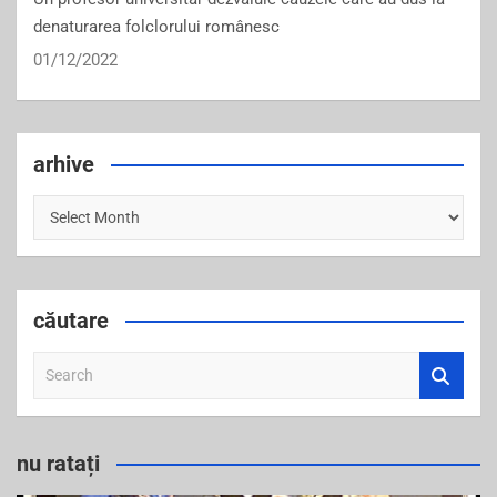
denaturarea folclorului românesc
01/12/2022
arhive
arhive
căutare
S
e
a
r
nu ratați
c