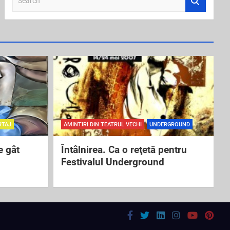
e
a
r
c
h
RTAJ
AMINTIRI DIN TEATRUL VECHI
UNDERGROUND
e gât
Întâlnirea. Ca o reţetă pentru
Festivalul Underground