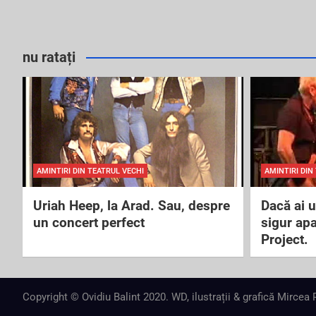
nu ratați
AMINTIRI DIN TEATRUL VECHI
AMINTIRI DIN
Uriah Heep, la Arad. Sau, despre
Dacă ai 
un concert perfect
sigur ap
Project.
Copyright © Ovidiu Balint 2020. WD, ilustrații & grafică Mircea