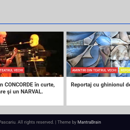
 TEATRUL VECHI
AMINTIRI DIN TEATRUL VECHI
REPO
un CONCORDE în curte,
Reportaj cu ghinionul d
are şi un NARVAL.
 Pascariu. All rights reserved. | Theme by
MantraBrain