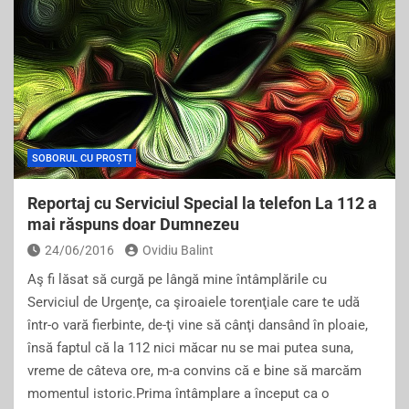
e
er
l
e
b
o
o
k
SOBORUL CU PROȘTI
Reportaj cu Serviciul Special la telefon La 112 a
mai răspuns doar Dumnezeu
24/06/2016
Ovidiu Balint
Aş fi lăsat să curgă pe lângă mine întâmplările cu
Serviciul de Urgenţe, ca şiroaiele torenţiale care te udă
într-o vară fierbinte, de-ţi vine să cânţi dansând în ploaie,
însă faptul că la 112 nici măcar nu se mai putea suna,
vreme de câteva ore, m-a convins că e bine să marcăm
momentul istoric.Prima întâmplare a început ca o