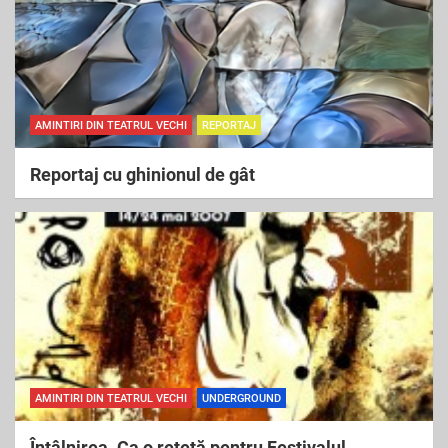
AMINTIRI DIN TEATRUL VECHI
REPORTAJ
Reportaj cu ghinionul de gât
AMINTIRI DIN TEATRUL VECHI
UNDERGROUND
Întâlnirea. Ca o reţetă pentru Festivalul