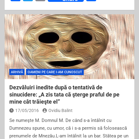
a
wi
m
h
c
tt
ai
ar
e
er
l
e
b
o
o
k
ARHIVĂ
OAMENI PE CARE I-AM CUNOSCUT
Dezvăluiri inedite după o tentativă de
sinucidere: „A zis tata că şterge praful de pe
mine cât trăieşte el”
17/05/2016
Ovidiu Balint
Se numeşte M. Domnul M. De când s-a întâlnit cu
Dumnezeu spune, cu umor, că i s-a permis să folosească
prenumele de Mnezău.L-am întâlnit la un bar. Stătea pe un