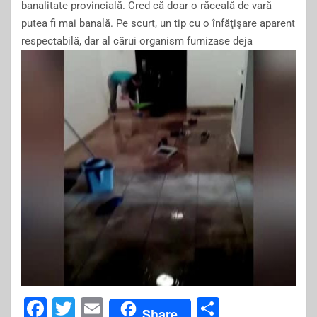
banalitate provincială. Cred că doar o răceală de vară
putea fi mai banală. Pe scurt, un tip cu o înfăţişare aparent
respectabilă, dar al cărui organism furnizase deja
F
T
E
S
Share