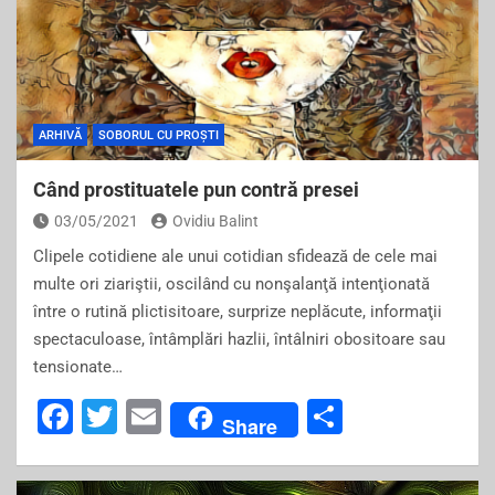
ARHIVĂ
SOBORUL CU PROȘTI
Când prostituatele pun contră presei
03/05/2021
Ovidiu Balint
Clipele cotidiene ale unui cotidian sfidează de cele mai
multe ori ziariştii, oscilând cu nonşalanţă intenţionată
între o rutină plictisitoare, surprize neplăcute, informaţii
spectaculoase, întâmplări hazlii, întâlniri obositoare sau
tensionate…
F
T
E
S
Share
a
wi
m
h
c
tt
ai
ar