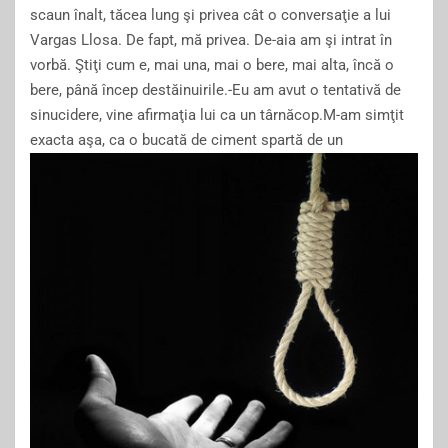
scaun înalt, tăcea lung şi privea cât o conversaţie a lui
Vargas Llosa. De fapt, mă privea. De-aia am şi intrat în
vorbă. Ştiţi cum e, mai una, mai o bere, mai alta, încă o
bere, până încep destăinuirile.-Eu am avut o tentativă de
sinucidere, vine afirmaţia lui ca un târnăcop.M-am simţit
exacta aşa, ca o bucată de ciment spartă de un