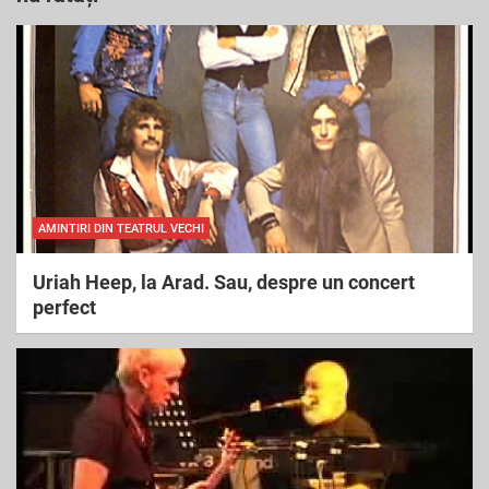
c
h
AMINTIRI DIN TEATRUL VECHI
Uriah Heep, la Arad. Sau, despre un concert
perfect