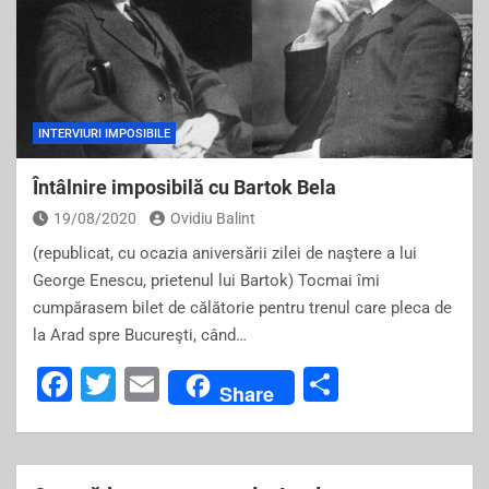
INTERVIURI IMPOSIBILE
Întâlnire imposibilă cu Bartok Bela
19/08/2020
Ovidiu Balint
(republicat, cu ocazia aniversării zilei de naştere a lui
George Enescu, prietenul lui Bartok) Tocmai îmi
cumpărasem bilet de călătorie pentru trenul care pleca de
la Arad spre Bucureşti, când…
F
T
E
S
Share
a
wi
m
h
c
tt
ai
ar