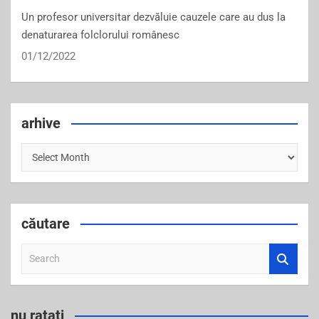
Un profesor universitar dezvăluie cauzele care au dus la
denaturarea folclorului românesc
01/12/2022
arhive
arhive
căutare
S
e
a
r
nu ratați