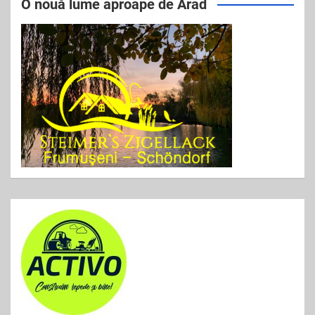
e
er
l
e
O nouă lume aproape de Arad
b
o
o
k