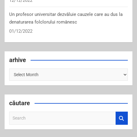
12/12/2022
Un profesor universitar dezvăluie cauzele care au dus la
denaturarea folclorului românesc
01/12/2022
arhive
arhive
căutare
S
e
a