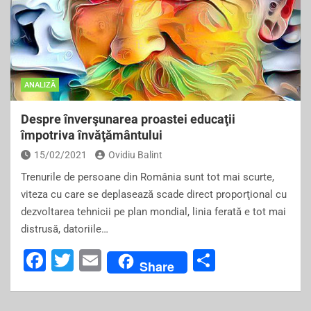
ANALIZĂ
Despre înverşunarea proastei educaţii
împotriva învăţământului
15/02/2021
Ovidiu Balint
Trenurile de persoane din România sunt tot mai scurte,
viteza cu care se deplasează scade direct proporţional cu
dezvoltarea tehnicii pe plan mondial, linia ferată e tot mai
distrusă, datoriile…
F
T
E
S
Share
a
wi
m
h
c
tt
ai
ar