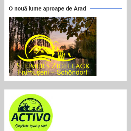
e
er
l
e
O nouă lume aproape de Arad
b
o
o
k