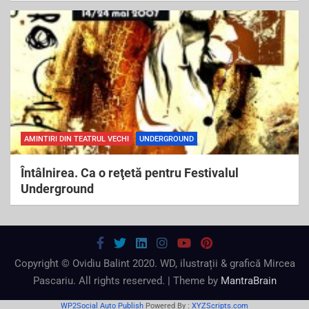
AMINTIRI DIN TEATRUL VECHI
UNDERGROUND
Întâlnirea. Ca o reţetă pentru Festivalul
Underground
Copyright © Ovidiu Balint 2020. WD, ilustrații & grafică Mircea
Pascariu. All rights reserved. | Theme by
MantraBrain
WP2Social Auto Publish
Powered By :
XYZScripts.com