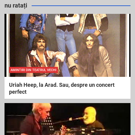
r
nu ratați
c
h
AMINTIRI DIN TEATRUL VECHI
Uriah Heep, la Arad. Sau, despre un concert
perfect