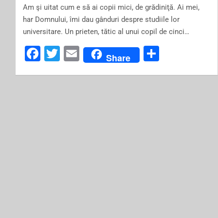
Am şi uitat cum e să ai copii mici, de grădiniţă. Ai mei,
har Domnului, îmi dau gânduri despre studiile lor
universitare. Un prieten, tătic al unui copil de cinci…
F
T
E
S
Share
a
wi
m
h
c
tt
ai
ar
e
er
l
e
b
o
o
k