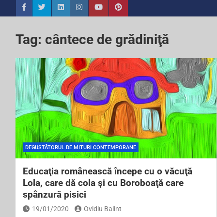
Tag:
cântece de grădiniţă
DEGUSTĂTORUL DE MITURI CONTEMPORANE
Educaţia românească începe cu o văcuţă
Lola, care dă cola şi cu Boroboaţă care
spânzură pisici
19/01/2020
Ovidiu Balint