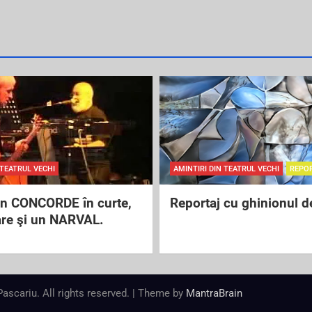
 TEATRUL VECHI
AMINTIRI DIN TEATRUL VECHI
REPO
un CONCORDE în curte,
Reportaj cu ghinionul d
are şi un NARVAL.
 Pascariu. All rights reserved. | Theme by
MantraBrain