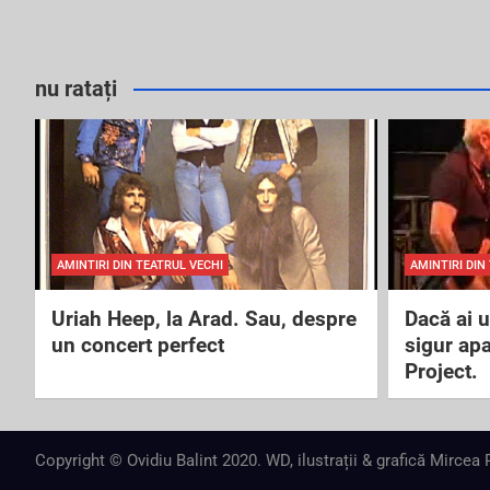
nu ratați
AMINTIRI DIN TEATRUL VECHI
AMINTIRI DIN
Uriah Heep, la Arad. Sau, despre
Dacă ai 
un concert perfect
sigur ap
Project.
Copyright © Ovidiu Balint 2020. WD, ilustrații & grafică Mircea