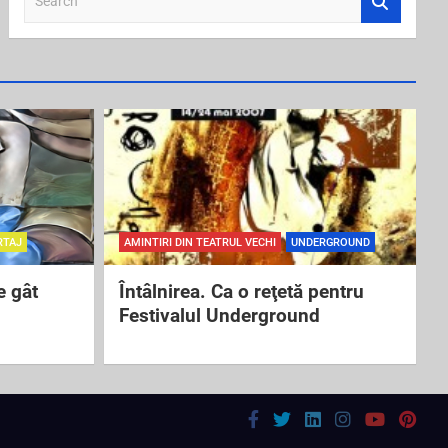
e
a
r
c
h
RTAJ
AMINTIRI DIN TEATRUL VECHI
UNDERGROUND
e gât
Întâlnirea. Ca o reţetă pentru
Festivalul Underground