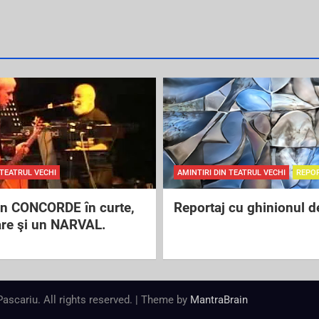
 TEATRUL VECHI
AMINTIRI DIN TEATRUL VECHI
REPO
un CONCORDE în curte,
Reportaj cu ghinionul d
are şi un NARVAL.
 Pascariu. All rights reserved. | Theme by
MantraBrain