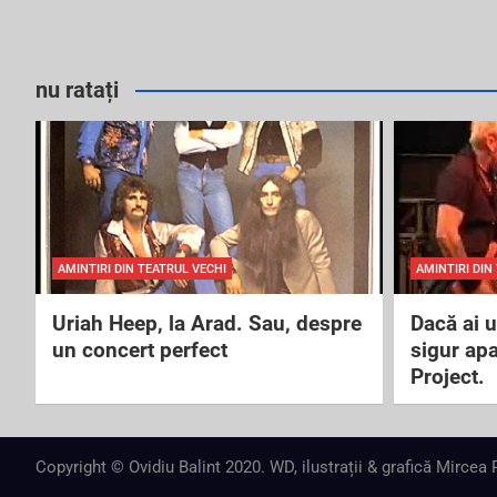
nu ratați
AMINTIRI DIN TEATRUL VECHI
AMINTIRI DIN
Uriah Heep, la Arad. Sau, despre
Dacă ai 
un concert perfect
sigur ap
Project.
Copyright © Ovidiu Balint 2020. WD, ilustrații & grafică Mircea