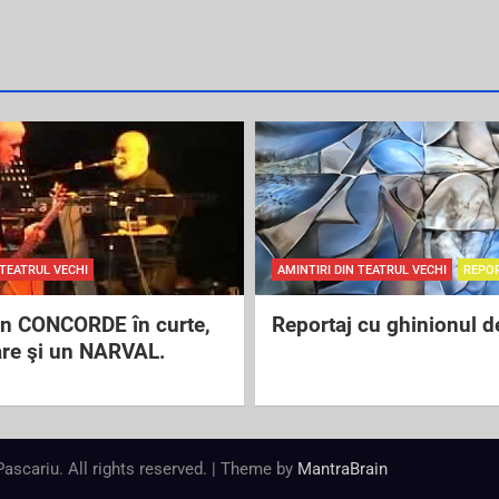
 TEATRUL VECHI
AMINTIRI DIN TEATRUL VECHI
REPO
un CONCORDE în curte,
Reportaj cu ghinionul d
are şi un NARVAL.
 Pascariu. All rights reserved. | Theme by
MantraBrain