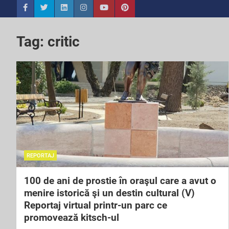
Tag:
critic
REPORTAJ
100 de ani de prostie în oraşul care a avut o
menire istorică şi un destin cultural (V)
Reportaj virtual printr-un parc ce
promovează kitsch-ul