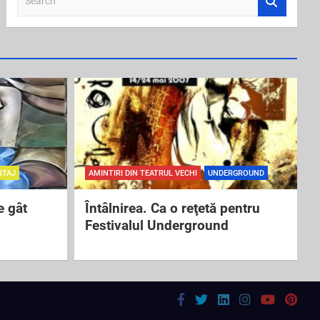
e
a
r
c
h
RTAJ
AMINTIRI DIN TEATRUL VECHI
UNDERGROUND
e gât
Întâlnirea. Ca o reţetă pentru
Festivalul Underground