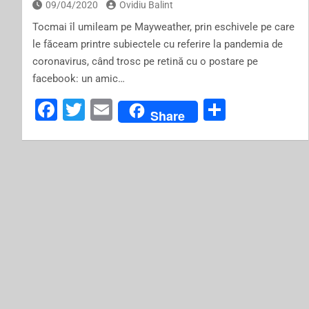
09/04/2020
Ovidiu Balint
Tocmai îl umileam pe Mayweather, prin eschivele pe care
le făceam printre subiectele cu referire la pandemia de
coronavirus, când trosc pe retină cu o postare pe
facebook: un amic…
F
T
E
S
Share
a
wi
m
h
c
tt
ai
ar
e
er
l
e
b
o
o
k