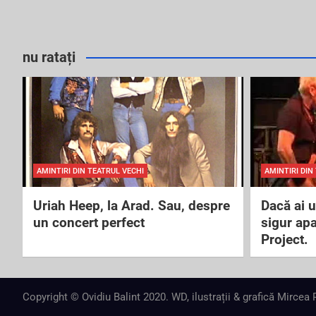
nu ratați
AMINTIRI DIN TEATRUL VECHI
AMINTIRI DIN
Uriah Heep, la Arad. Sau, despre
Dacă ai 
un concert perfect
sigur ap
Project.
Copyright © Ovidiu Balint 2020. WD, ilustrații & grafică Mircea