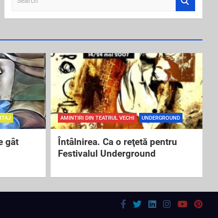
e
a
r
c
h
RTAJ
AMINTIRI DIN TEATRUL VECHI
UNDERGROUND
e gât
Întâlnirea. Ca o reţetă pentru
Festivalul Underground