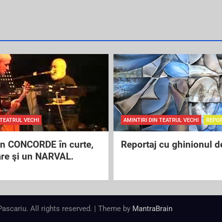
 TEATRUL VECHI
AMINTIRI DIN TEATRUL VECHI
REPO
un CONCORDE în curte,
Reportaj cu ghinionul d
are şi un NARVAL.
 Pascariu. All rights reserved. | Theme by
MantraBrain