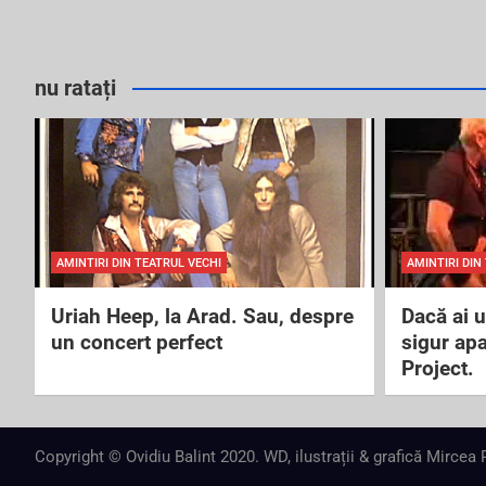
nu ratați
AMINTIRI DIN TEATRUL VECHI
AMINTIRI DIN
Uriah Heep, la Arad. Sau, despre
Dacă ai 
un concert perfect
sigur ap
Project.
Copyright © Ovidiu Balint 2020. WD, ilustrații & grafică Mircea