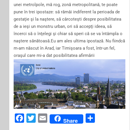
unei metrolpole, mă rog, zonă metropolitană, te poate
pune în trei ipostaze: să rămâi indiferent la perioada de
gestaţie şi la naştere, să cârcoteşti despre posibilitatea
de a ieşi un monstru urban, ori să accepţi ideea, să
încerci să o înţelegi şi chiar să speri că se va întâmpla o
naştere sănătoasă.Eu am ales ultima ipostază. Nu fiindcă
m-am născut în Arad, iar Timişoara a fost, într-un fel,
oraşul care mi-a dat posibilitatea afirmării
F
T
E
S
Share
a
wi
m
h