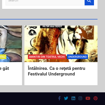
e
a
r
c
h
RTAJ
AMINTIRI DIN TEATRUL VECHI
UNDERGROUND
e gât
Întâlnirea. Ca o reţetă pentru
Festivalul Underground