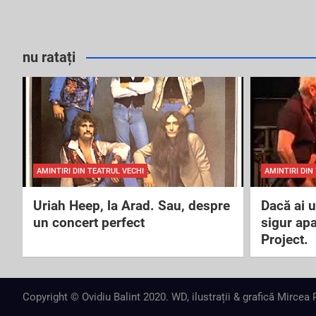
nu ratați
AMINTIRI DIN TEATRUL VECHI
AMINTIRI DIN
Uriah Heep, la Arad. Sau, despre
Dacă ai 
un concert perfect
sigur ap
Project.
Copyright © Ovidiu Balint 2020. WD, ilustrații & grafică Mircea