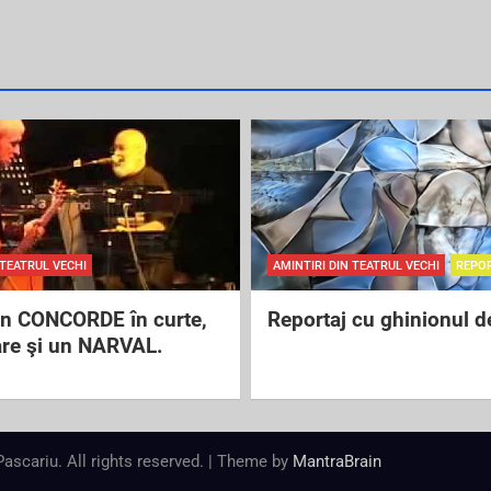
 TEATRUL VECHI
AMINTIRI DIN TEATRUL VECHI
REPO
un CONCORDE în curte,
Reportaj cu ghinionul d
are şi un NARVAL.
 Pascariu. All rights reserved. | Theme by
MantraBrain