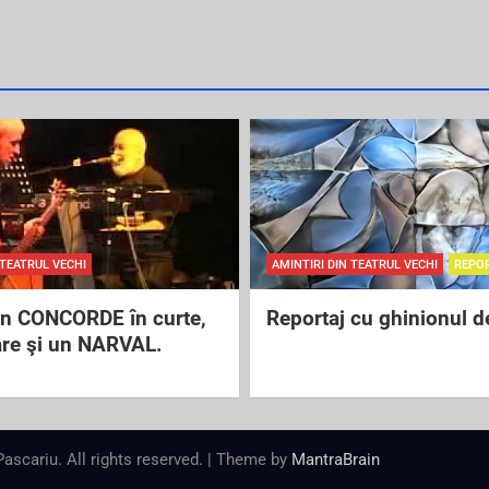
 TEATRUL VECHI
AMINTIRI DIN TEATRUL VECHI
REPO
un CONCORDE în curte,
Reportaj cu ghinionul d
are şi un NARVAL.
 Pascariu. All rights reserved. | Theme by
MantraBrain