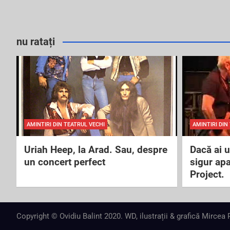
nu ratați
AMINTIRI DIN TEATRUL VECHI
AMINTIRI DIN
Uriah Heep, la Arad. Sau, despre
Dacă ai 
un concert perfect
sigur ap
Project.
Copyright © Ovidiu Balint 2020. WD, ilustrații & grafică Mircea