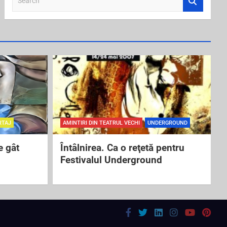
e
a
r
c
h
RTAJ
AMINTIRI DIN TEATRUL VECHI
UNDERGROUND
e gât
Întâlnirea. Ca o reţetă pentru
Festivalul Underground