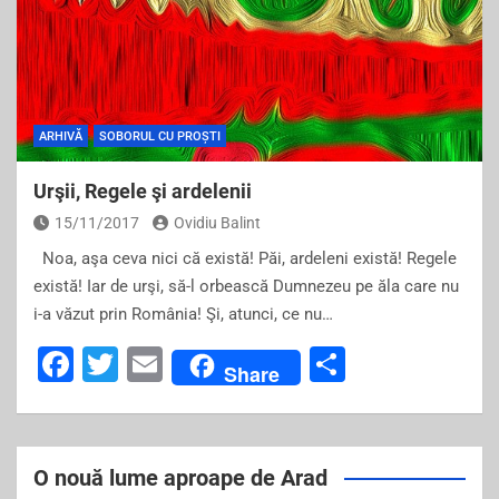
ARHIVĂ
SOBORUL CU PROȘTI
Urşii, Regele şi ardelenii
15/11/2017
Ovidiu Balint
Noa, aşa ceva nici că există! Păi, ardeleni există! Regele
există! Iar de urşi, să-l orbească Dumnezeu pe ăla care nu
i-a văzut prin România! Şi, atunci, ce nu…
F
T
E
S
Share
a
wi
m
h
c
tt
ai
ar
e
er
l
e
O nouă lume aproape de Arad