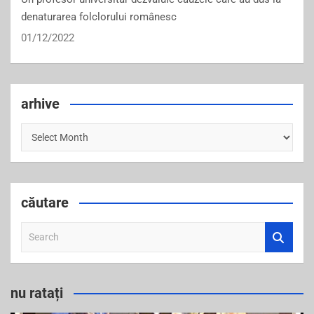
denaturarea folclorului românesc
01/12/2022
arhive
arhive
căutare
S
e
a
r
nu ratați
c