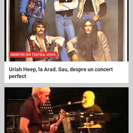
h
AMINTIRI DIN TEATRUL VECHI
Uriah Heep, la Arad. Sau, despre un concert
perfect