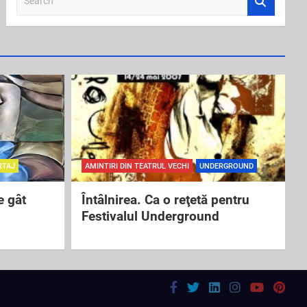
e
a
r
c
h
RTAJ
AMINTIRI DIN TEATRUL VECHI
UNDERGROUND
e gât
Întâlnirea. Ca o reţetă pentru
Festivalul Underground