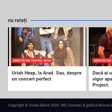
nu ratați
AMINTIRI DIN TEATRUL VECHI
AMINTIRI DIN
Uriah Heep, la Arad. Sau, despre
Dacă ai 
un concert perfect
sigur ap
Project.
Copyright © Ovidiu Balint 2020. WD, ilustrații & grafică Mircea