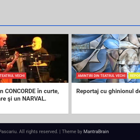
 TEATRUL VECHI
AMINTIRI DIN TEATRUL VECHI
REPO
un CONCORDE în curte,
Reportaj cu ghinionul d
are şi un NARVAL.
 Pascariu. All rights reserved. | Theme by
MantraBrain