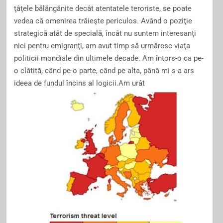
ţâţele bălăngănite decât atentatele teroriste, se poate
vedea că omenirea trăieşte periculos. Având o poziţie
strategică atât de specială, încât nu suntem interesanţi
nici pentru emigranţi, am avut timp să urmăresc viaţa
politicii mondiale din ultimele decade. Am întors-o ca pe-
o clătită, când pe-o parte, când pe alta, până mi s-a ars
ideea de fundul încins al logicii.Am urât