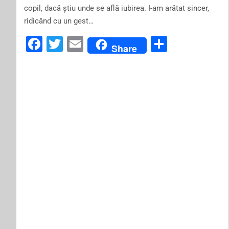
copil, dacă știu unde se află iubirea. I-am arătat sincer,
ridicând cu un gest…
F
T
E
S
Share
a
wi
m
h
c
tt
ai
ar
e
er
l
e
b
o
o
k