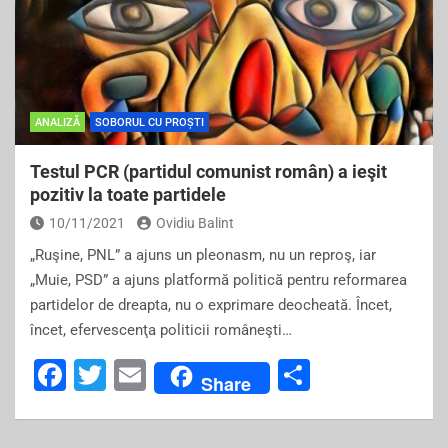
ANALIZĂ
SOBORUL CU PROȘTI
Testul PCR (partidul comunist român) a ieşit
pozitiv la toate partidele
10/11/2021
Ovidiu Balint
„Ruşine, PNL” a ajuns un pleonasm, nu un reproş, iar
„Muie, PSD” a ajuns platformă politică pentru reformarea
partidelor de dreapta, nu o exprimare deocheată. Încet,
încet, efervescenţa politicii româneşti…
F
T
E
S
Share
a
wi
m
h
c
tt
ai
ar