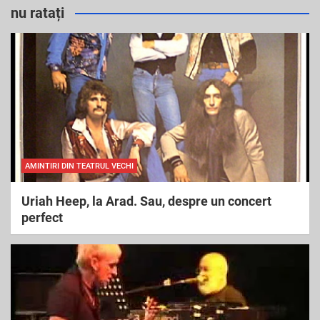
r
nu ratați
c
h
AMINTIRI DIN TEATRUL VECHI
Uriah Heep, la Arad. Sau, despre un concert
perfect