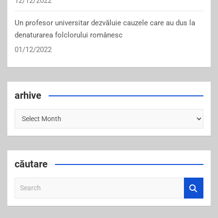
12/12/2022
Un profesor universitar dezvăluie cauzele care au dus la
denaturarea folclorului românesc
01/12/2022
arhive
arhive
căutare
S
e
a