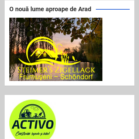
e
er
l
e
O nouă lume aproape de Arad
b
o
o
k