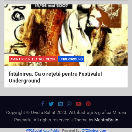
AMINTIRI DIN TEATRUL VECHI
UNDERGROUND
Întâlnirea. Ca o reţetă pentru Festivalul
Underground
Copyright © Ovidiu Balint 2020. WD, ilustrații & grafică Mircea
Pascariu. All rights reserved. | Theme by
MantraBrain
WP2Social Auto Publish
Powered By :
XYZScripts.com