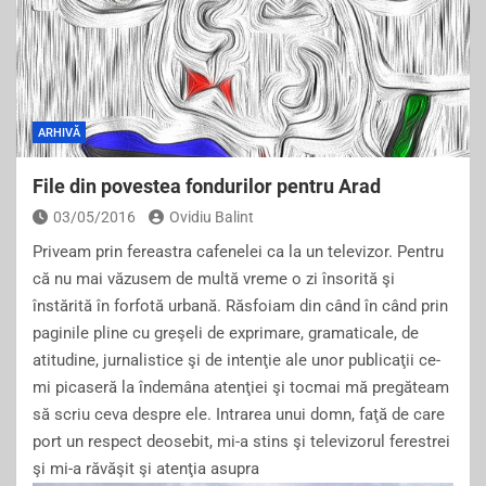
ARHIVĂ
File din povestea fondurilor pentru Arad
03/05/2016
Ovidiu Balint
Priveam prin fereastra cafenelei ca la un televizor. Pentru
că nu mai văzusem de multă vreme o zi însorită şi
înstărită în forfotă urbană. Răsfoiam din când în când prin
paginile pline cu greşeli de exprimare, gramaticale, de
atitudine, jurnalistice şi de intenţie ale unor publicaţii ce-
mi picaseră la îndemâna atenţiei şi tocmai mă pregăteam
să scriu ceva despre ele. Intrarea unui domn, faţă de care
port un respect deosebit, mi-a stins şi televizorul ferestrei
şi mi-a răvăşit şi atenţia asupra