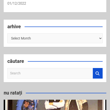
01/12/2022
arhive
arhive
căutare
S
e
a
r
nu ratați
c
h