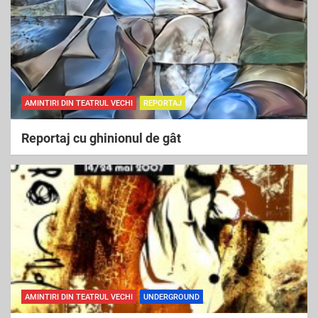
AMINTIRI DIN TEATRUL VECHI
REPORTAJ
Reportaj cu ghinionul de gât
AMINTIRI DIN TEATRUL VECHI
UNDERGROUND