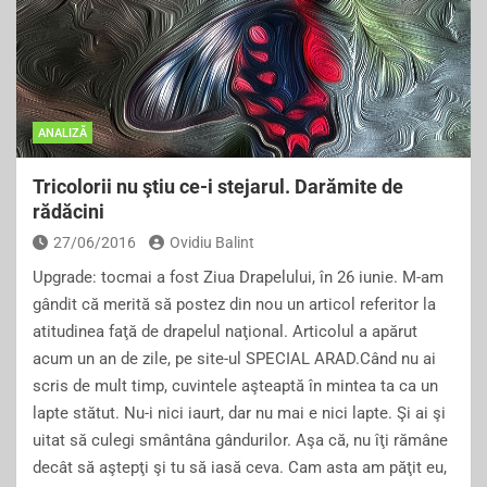
ANALIZĂ
Tricolorii nu ştiu ce-i stejarul. Darămite de
rădăcini
27/06/2016
Ovidiu Balint
Upgrade: tocmai a fost Ziua Drapelului, în 26 iunie. M-am
gândit că merită să postez din nou un articol referitor la
atitudinea faţă de drapelul naţional. Articolul a apărut
acum un an de zile, pe site-ul SPECIAL ARAD.Când nu ai
scris de mult timp, cuvintele aşteaptă în mintea ta ca un
lapte stătut. Nu-i nici iaurt, dar nu mai e nici lapte. Şi ai şi
uitat să culegi smântâna gândurilor. Aşa că, nu îţi rămâne
decât să aştepţi şi tu să iasă ceva. Cam asta am păţit eu,