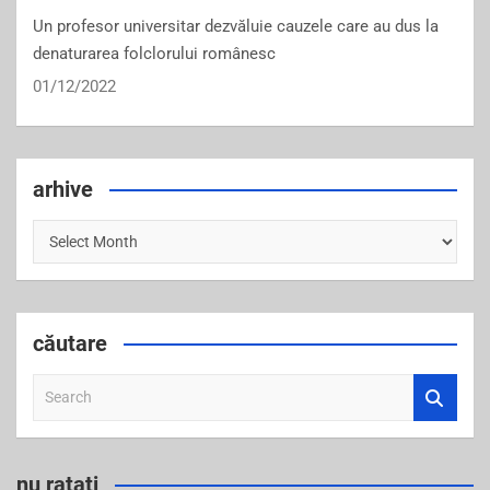
Un profesor universitar dezvăluie cauzele care au dus la
denaturarea folclorului românesc
01/12/2022
arhive
arhive
căutare
S
e
a
r
nu ratați