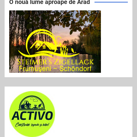
e
er
l
e
O nouă lume aproape de Arad
b
o
o
k