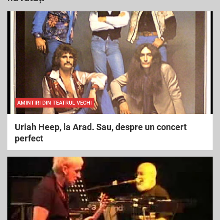
c
h
AMINTIRI DIN TEATRUL VECHI
Uriah Heep, la Arad. Sau, despre un concert
perfect