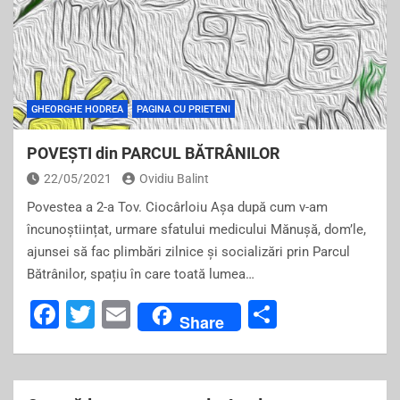
GHEORGHE HODREA
PAGINA CU PRIETENI
POVEȘTI din PARCUL BĂTRÂNILOR
22/05/2021
Ovidiu Balint
Povestea a 2-a Tov. Ciocârloiu Așa după cum v-am
încunoștiințat, urmare sfatului medicului Mănușă, dom’le,
ajunsei să fac plimbări zilnice și socializări prin Parcul
Bătrânilor, spațiu în care toată lumea…
F
T
E
S
Share
a
wi
m
h
c
tt
ai
ar