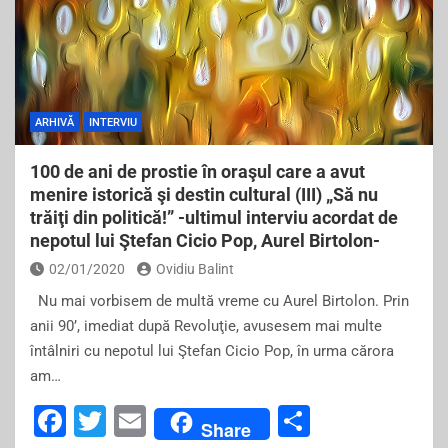
ARHIVĂ
INTERVIU
100 de ani de prostie în oraşul care a avut
menire istorică şi destin cultural (III) „Să nu
trăiţi din politică!” -ultimul interviu acordat de
nepotul lui Ştefan Cicio Pop, Aurel Birtolon-
02/01/2020
Ovidiu Balint
Nu mai vorbisem de multă vreme cu Aurel Birtolon. Prin
anii 90’, imediat după Revoluţie, avusesem mai multe
întâlniri cu nepotul lui Ştefan Cicio Pop, în urma cărora
am…
F
T
E
S
Share