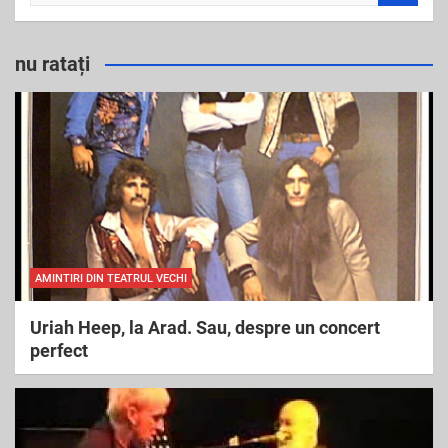
e
a
r
nu ratați
c
h
AMINTIRI DIN TEATRUL VECHI
Uriah Heep, la Arad. Sau, despre un concert
perfect