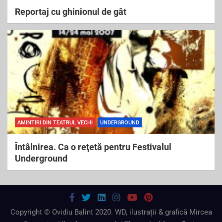
Reportaj cu ghinionul de gât
AMINTIRI DIN TEATRUL VECHI
UNDERGROUND
Întâlnirea. Ca o reţetă pentru Festivalul
Underground
Copyright © Ovidiu Balint 2020. WD, ilustrații & grafică Mircea