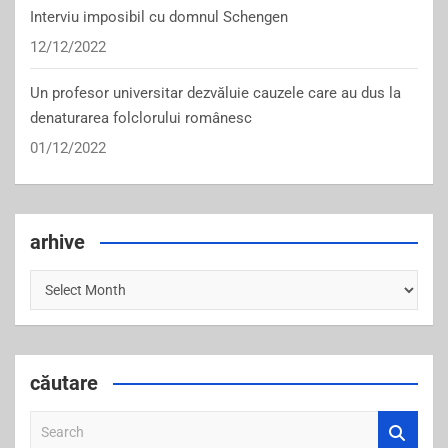
Interviu imposibil cu domnul Schengen
12/12/2022
Un profesor universitar dezvăluie cauzele care au dus la
denaturarea folclorului românesc
01/12/2022
arhive
arhive
căutare
S