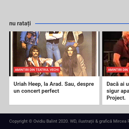
nu ratați
AMINTIRI DIN TEATRUL VECHI
AMINTIRI DIN
Uriah Heep, la Arad. Sau, despre
Dacă ai 
un concert perfect
sigur ap
Project.
Copyright © Ovidiu Balint 2020. WD, ilustrații & grafică Mircea