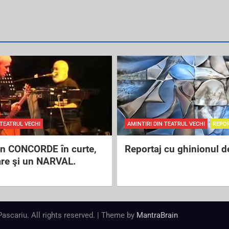
 TEATRUL VECHI
AMINTIRI DIN TEATRUL VECHI
REPO
un CONCORDE în curte,
Reportaj cu ghinionul d
are şi un NARVAL.
 Pascariu. All rights reserved. | Theme by
MantraBrain