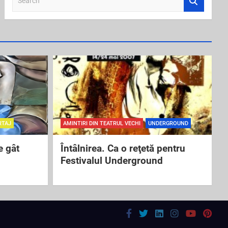
e
a
r
c
h
RTAJ
AMINTIRI DIN TEATRUL VECHI
UNDERGROUND
e gât
Întâlnirea. Ca o reţetă pentru
Festivalul Underground