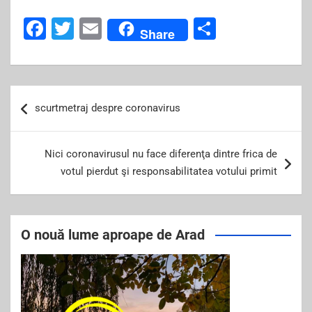
F
T
E
S
Share
a
wi
m
h
c
tt
ai
ar
e
er
l
e
Post
scurtmetraj despre coronavirus
b
navigation
o
Nici coronavirusul nu face diferenţa dintre frica de
o
votul pierdut şi responsabilitatea votului primit
k
O nouă lume aproape de Arad