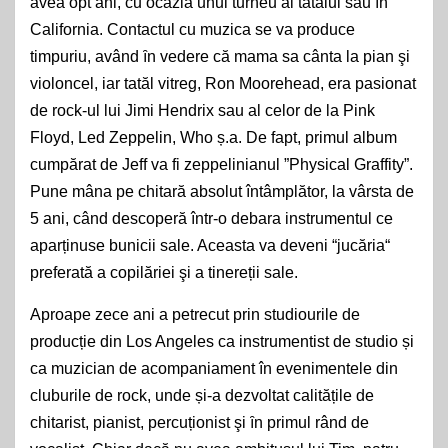
avea opt ani, cu ocazia unui turneu al tatălui său ȋn
California. Contactul cu muzica se va produce
timpuriu, având ȋn vedere că mama sa cânta la pian şi
violoncel, iar tatăl vitreg, Ron Moorehead, era pasionat
de rock-ul lui Jimi Hendrix sau al celor de la Pink
Floyd, Led Zeppelin, Who ș.a. De fapt, primul album
cumpărat de Jeff va fi zeppelinianul ”Physical Graffity”.
Pune mâna pe chitară absolut întâmplător, la vârsta de
5 ani, când descoperă într-o debara instrumentul ce
aparținuse bunicii sale. Aceasta va deveni “jucăria“
preferată a copilăriei şi a tinereții sale.
Aproape zece ani a petrecut prin studiourile de
producție din Los Angeles ca instrumentist de studio și
ca muzician de acompaniament în evenimentele din
cluburile de rock, unde și-a dezvoltat calitățile de
chitarist, pianist, percuționist şi ȋn primul rând de