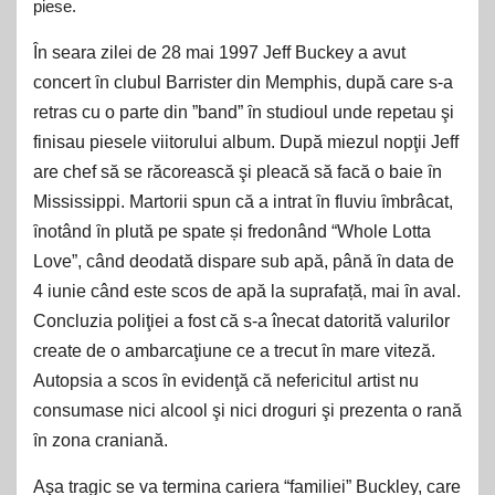
piese.
În seara zilei de 28 mai 1997 Jeff Buckey a avut
concert ȋn clubul Barrister din Memphis, după care s-a
retras cu o parte din ”band” ȋn studioul unde repetau şi
finisau piesele viitorului album. După miezul nopţii Jeff
are chef să se răcorească şi pleacă să facă o baie ȋn
Mississippi. Martorii spun că a intrat ȋn fluviu ȋmbrâcat,
ȋnotând ȋn plută pe spate și fredonând “Whole Lotta
Love”, când deodată dispare sub apă, până ȋn data de
4 iunie când este scos de apă la suprafață, mai ȋn aval.
Concluzia poliţiei a fost că s-a înecat datorită valurilor
create de o ambarcaţiune ce a trecut ȋn mare viteză.
Autopsia a scos ȋn evidenţă că nefericitul artist nu
consumase nici alcool şi nici droguri şi prezenta o rană
ȋn zona craniană.
Aşa tragic se va termina cariera “familiei” Buckley, care