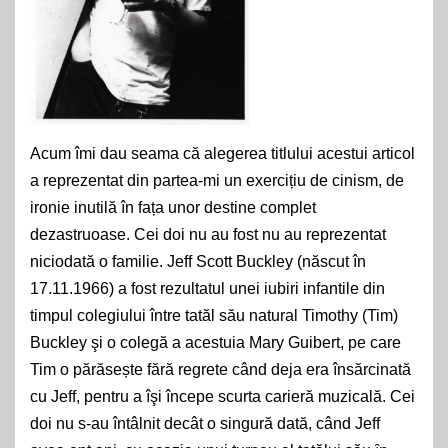
Acum îmi dau seama că alegerea titlului acestui articol
a reprezentat din partea-mi un exercițiu de cinism, de
ironie inutilă în fața unor destine complet
dezastruoase. Cei doi nu au fost nu au reprezentat
niciodată o familie. Jeff Scott Buckley (născut în
17.11.1966) a fost rezultatul unei iubiri infantile din
timpul colegiului între tatăl său natural Timothy (Tim)
Buckley şi o colegă a acestuia Mary Guibert, pe care
Tim o părăsește fără regrete când deja era însărcinată
cu Jeff, pentru a îşi începe scurta carieră muzicală. Cei
doi nu s-au întâlnit decât o singură dată, când Jeff