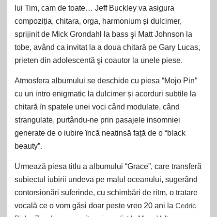
lui Tim, cam de toate… Jeff Buckley va asigura
compoziția, chitara, orga, harmonium și dulcimer,
sprijinit de Mick Grondahl la bass şi Matt Johnson la
tobe, având ca invitat la a doua chitară pe Gary Lucas,
prieten din adolescentă şi coautor la unele piese.
Atmosfera albumului se deschide cu piesa “Mojo Pin”
cu un intro enigmatic la dulcimer și acorduri subtile la
chitară ȋn spatele unei voci când modulate, când
strangulate, purtându-ne prin pasajele insomniei
generate de o iubire ȋncă neatinsă față de o “black
beauty”.
Urmează piesa titlu a albumului “Grace”, care transferă
subiectul iubirii undeva pe malul oceanului, sugerând
contorsionări suferinde, cu schimbări de ritm, o tratare
vocală ce o vom găsi doar peste vreo 20 ani la
Cedric