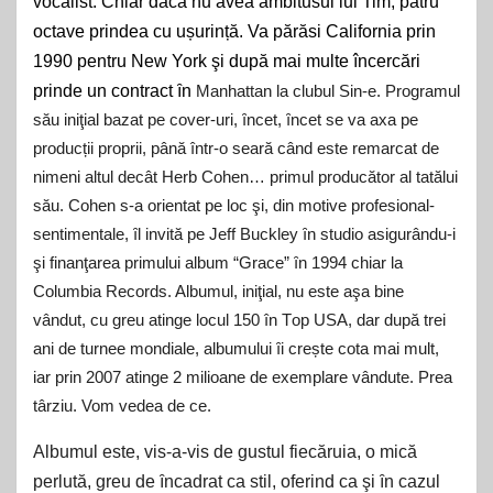
vocalist. Chiar dacă nu avea ambitusul lui Tim, patru
octave prindea cu ușurință. Va părăsi California prin
1990 pentru New York şi după mai multe încercări
prinde un contract ȋn
Manhattan la clubul Sin-e. Programul
său iniţial bazat pe cover-uri, ȋncet, ȋncet se va axa pe
producții proprii, până într-o seară când este remarcat de
nimeni altul decât Herb Cohen… primul producător al tatălui
său. Cohen s-a orientat pe loc şi, din motive profesional-
sentimentale, ȋl invită pe Jeff Buckley ȋn studio asigurându-i
şi finanţarea primului album “Grace” ȋn 1994 chiar la
Columbia Records. Albumul, iniţial, nu este aşa bine
vândut, cu greu atinge locul 150 în
T
op USA, dar după trei
ani de turnee mondiale, albumului ȋi crește cota mai mult,
iar prin 2007 atinge 2 milioane de exemplare vândute. Prea
târziu. Vom vedea de ce.
Albumul este, vis-a-vis de gustul fiecăruia, o mică
perlută, greu de ȋncadrat ca stil, oferind ca şi ȋn cazul