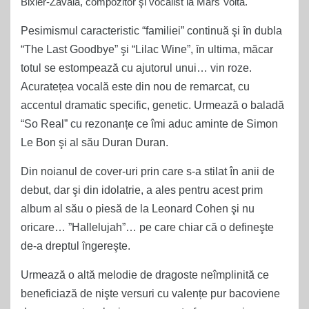
Bixler-Zavala, compozitor şi vocalist la Mars Volta.
Pesimismul caracteristic “familiei” continuă şi ȋn dubla
“The Last Goodbye” şi “Lilac Wine”, ȋn ultima, măcar
totul se estompează cu ajutorul unui… vin roze.
Acuratețea vocală este din nou de remarcat, cu
accentul dramatic specific, genetic. Urmează o baladă
“So Real” cu rezonanțe ce îmi aduc aminte de Simon
Le Bon şi al său Duran Duran.
Din noianul de cover-uri prin care s-a stilat în anii de
debut, dar şi din idolatrie, a ales pentru acest prim
album al său o piesă de la Leonard Cohen şi nu
oricare… ”Hallelujah”… pe care chiar că o defineşte
de-a dreptul ȋngereşte.
Urmează o altă melodie de dragoste neîmplinită ce
beneficiază de nişte versuri cu valențe pur bacoviene