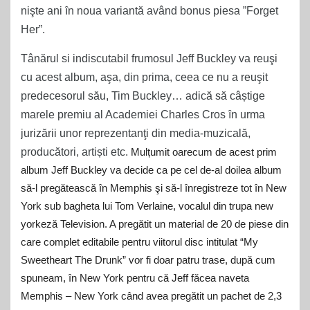
nişte ani ȋn noua variantă având bonus piesa ”Forget
Her”.
Tânărul si indiscutabil frumosul Jeff Buckley va reuşi
cu acest album, aşa, din prima, ceea ce nu a reuşit
predecesorul său, Tim Buckley… adică să câștige
marele premiu al Academiei Charles Cros ȋn urma
jurizării unor reprezentanţi din media-muzicală,
producători, artiști etc.
Mulțumit oarecum de acest prim
album Jeff Buckley va decide ca pe cel de-al doilea album
să-l pregătească ȋn Memphis şi să-l ȋnregistreze tot în New
York sub bagheta lui Tom Verlaine, vocalul din trupa new
yorkeză Television. A pregătit un material de 20 de piese din
care complet editabile pentru viitorul disc intitulat “My
Sweetheart The Drunk” vor fi doar patru trase, după cum
spuneam, ȋn New York pentru că Jeff făcea naveta
Memphis – New York când avea pregătit un pachet de 2,3