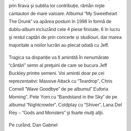
prin firava şi subtila lor contribuție, rămân nişte
cantautori de mare valoare. Albumul “My Sweetheart
The Drunk” va apărea postum ȋn 1998 ȋn formă de
dublu-album incluzând cele 4 piese finisate, 6 ȋn lucru
şi restul captări de prin concerte și studiouri, dar marea
majoritate a noilor lucrări au plecat odată cu Jeff.
Tragica sa dispariție va fi amintită în nenumărate
“cântări” semn al preţuirii de care se bucura Jeff
Buckley printre semeni. Voi amintii doar pe cei
reprezentativi: Massive Attack cu “Teardrop”, Chris
Cornell ”Wave Goodbye” de pe albumul” Euforia
Morning”, Pete Yorn cu “Bandstand in the Sky” de pe
albumul “Nightcrowler”, Coldplay cu “Shiver”, Lana Del
Rey – “Gods and Monsters” şi foarte mulţi alţii.
Pe curând, Dan Gabriel