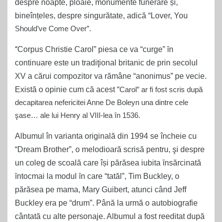
despre noapte, ploaie, monumente funerare și,
bineînțeles, despre singurătate, adică “Lover, You
Should’ve
Come Over”.
“
Corpus Christie Carol” piesa ce va “curge” ȋn
continuare este un tradiţional britanic de prin secolul
XV a cărui compozitor va rămâne “anonimus” pe vecie.
Există o opinie cum că acest “
C
arol” ar fi fost scris după
decapitarea nefericitei Anne De Boleyn una dintre cele
şase… ale lui Henry al VIII-lea în 1536.
Albumul în varianta originală din 1994 se încheie cu
“Dream Brother”, o melodioară scrisă pentru, şi despre
un coleg de scoală care își părăsea iubita ȋnsărcinată
ȋntocmai la modul ȋn care “tatăl”, Tim Buckley, o
părăsea pe mama, Mary Guibert, atunci când Jeff
Buckley era pe “drum”. Până la urmă o autobiografie
cântată cu alte personaje. Albumul a fost reeditat după