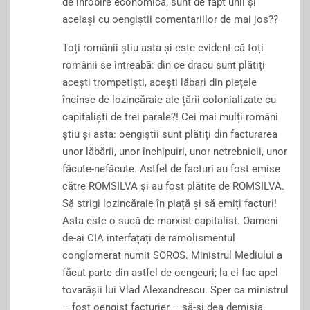
de înrobire economică, sunt de fapt unii și
aceiași cu oengiștii comentariilor de mai jos??
Toți românii știu asta și este evident că toți
românii se întreabă: din ce dracu sunt plătiți
acești trompetiști, acești lăbari din piețele
încinse de lozincăraie ale țării colonializate cu
capitaliști de trei parale?! Cei mai mulți români
știu și asta: oengiștii sunt plătiți din facturarea
unor lăbării, unor închipuiri, unor netrebnicii, unor
făcute-nefăcute. Astfel de facturi au fost emise
către ROMSILVA și au fost plătite de ROMSILVA.
Să strigi lozincăraie în piață și să emiți facturi!
Asta este o sucă de marxist-capitalist. Oameni
de-ai CIA interfațați de ramolismentul
conglomerat numit SOROS. Ministrul Mediului a
făcut parte din astfel de oengeuri; la el fac apel
tovarășii lui Vlad Alexandrescu. Sper ca ministrul
– fost oengist facturier – să-și dea demisia