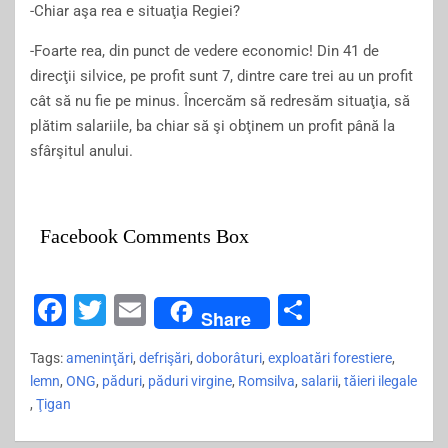
-Chiar aşa rea e situaţia Regiei?
-Foarte rea, din punct de vedere economic! Din 41 de
direcţii silvice, pe profit sunt 7, dintre care trei au un profit
cât să nu fie pe minus. Încercăm să redresăm situaţia, să
plătim salariile, ba chiar să şi obţinem un profit până la
sfârşitul anului.
Facebook Comments Box
F
T
E
S
Share
a
wi
m
h
Tags:
ameninţări
,
defrişări
,
doborâturi
,
exploatări forestiere
,
c
tt
ai
ar
lemn
,
ONG
,
păduri
,
păduri virgine
,
Romsilva
,
salarii
,
tăieri ilegale
e
er
l
e
,
Ţigan
b