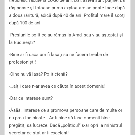
trebuiesc făcute la 20-30 de ani. Dar, astea sunt puţine. La
răşinoase şi foioase prima exploatare se poate face după
a două răritură, adică după 40 de ani. Profitul mare îl scoţi
după 100 de ani.
-Presiunile politice au rămas la Arad, sau v-au aşteptat şi
la Bucureşti?
-Bine ar fi dacă am fi lăsaţi să ne facem treaba de
profesionişti!
-Cine nu vă lasă? Politicienii?
-…alţii care n-ar avea ce căuta în acest domeniu!
-Dar ce interese sunt?
-Ăăăă…interese de a promova persoane care de multe ori
nu prea fac cinste… Ar fi bine să lase oamenii bine
pregătiţi să lucreze. Dacă „politicul” s-ar opri la ministrul
secretar de stat ar fi excelent!