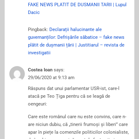
FAKE NEWS PLATIT DE DUSMANII TARII | Lupul
Dacic
Pingback:
Declarații halucinante ale
guvernanților: Defrișările săbatice – fake news
plătit de dușmanii țării | Justitiarul – revista de
investigatii
Costea Ioan
says:
29/06/2020 at 9:13 am
Răspuns dat unui parlamentar USR-ist, care-l
atacă pe Teo Țiga pentru că se leagă de
oengeuri:
Care este românul care nu este convins, care n-
are niciun dubiu, că „tinerii frumoși și liberi” care
apar în piețe la comenzile politicilor colonialiste,