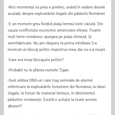
-Nici momentul nu prea e prielnic, având în vedere desele
acuzaţii despre exploatările ilegale din pădurile României.
-E un moment greu fiindcă piaţa lemnul este căzută. Din
cauza conflictului economic americano-chinez. Foarte
mult lemn românesc ajungea pe piaţa chineză. Şi
semifabricate. Nu am răspuns la prima întrebare.S-a
încercat un blocaj politic împotriva mea, dar nu s-a reuşit.
-Care era miza blocajului politic?
-Probabil nu le plăcea numele Ţigan.
-Sunt atâtea ONG-uri care trag semnale de alarmă
referitoare la exploatările forestiere din România, la tăieri
ilegale, la furturi de material lemnos, în detrimentul
pădurilor româneşti. Există o soluţie la toate aceste
abuzuri?