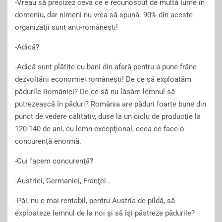
-Vreau să precizez ceva ce e recunoscut de multă lume în
domeniu, dar nimeni nu vrea să spună: 90% din aceste
organizaţii sunt anti-româneşti!
-Adică?
-Adică sunt plătite cu bani din afară pentru a pune frâne
dezvoltării economiei româneşti! De ce să exploatăm
pădurile României? De ce să nu lăsăm lemnul să
putrezească în păduri? România are păduri foarte bune din
punct de vedere calitativ, duse la un ciclu de producţie la
120-140 de ani, cu lemn excepţional, ceea ce face o
concurenţă enormă.
-Cui facem concurenţă?
-Austriei, Germaniei, Franţei…
-Păi, nu e mai rentabil, pentru Austria de pildă, să
exploateze lemnul de la noi şi să îşi păstreze pădurile?