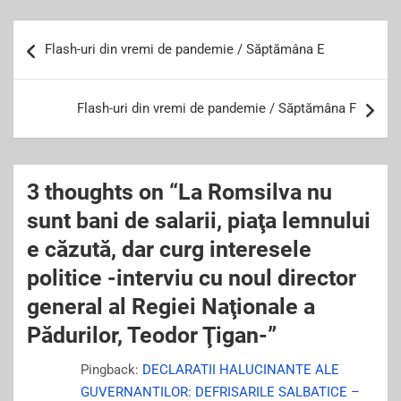
o
Post
o
Flash-uri din vremi de pandemie / Săptămâna E
navigation
k
Flash-uri din vremi de pandemie / Săptămâna F
3 thoughts on “
La Romsilva nu
sunt bani de salarii, piaţa lemnului
e căzută, dar curg interesele
politice -interviu cu noul director
general al Regiei Naţionale a
Pădurilor, Teodor Ţigan-
”
Pingback:
DECLARATII HALUCINANTE ALE
GUVERNANTILOR: DEFRISARILE SALBATICE –