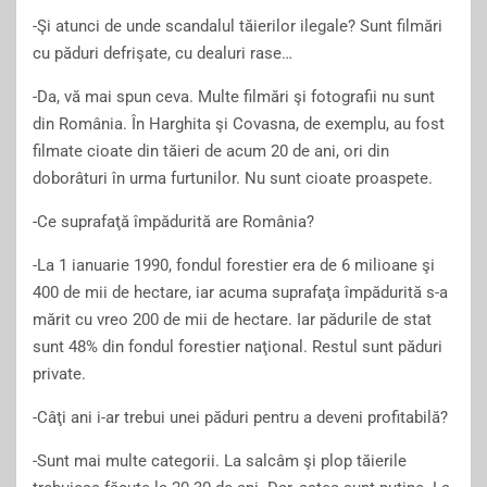
-Şi atunci de unde scandalul tăierilor ilegale? Sunt filmări
cu păduri defrişate, cu dealuri rase…
-Da, vă mai spun ceva. Multe filmări şi fotografii nu sunt
din România. În Harghita şi Covasna, de exemplu, au fost
filmate cioate din tăieri de acum 20 de ani, ori din
doborâturi în urma furtunilor. Nu sunt cioate proaspete.
-Ce suprafaţă împădurită are România?
-La 1 ianuarie 1990, fondul forestier era de 6 milioane şi
400 de mii de hectare, iar acuma suprafaţa împădurită s-a
mărit cu vreo 200 de mii de hectare. Iar pădurile de stat
sunt 48% din fondul forestier naţional. Restul sunt păduri
private.
-Câţi ani i-ar trebui unei păduri pentru a deveni profitabilă?
-Sunt mai multe categorii. La salcâm şi plop tăierile