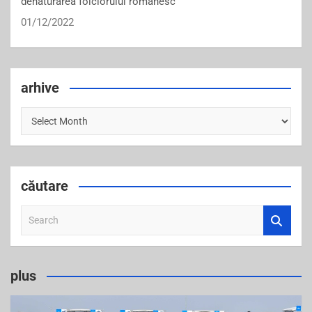
denaturarea folclorului românesc
01/12/2022
arhive
arhive
căutare
S
e
a
r
plus
c
h