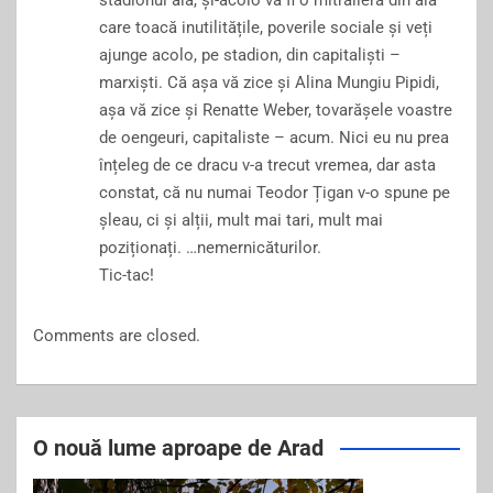
stadionul ăla, și-acolo va fi o mitralieră din aia
care toacă inutilitățile, poverile sociale și veți
ajunge acolo, pe stadion, din capitaliști –
marxiști. Că așa vă zice și Alina Mungiu Pipidi,
așa vă zice și Renatte Weber, tovarășele voastre
de oengeuri, capitaliste – acum. Nici eu nu prea
înțeleg de ce dracu v-a trecut vremea, dar asta
constat, că nu numai Teodor Țigan v-o spune pe
șleau, ci și alții, mult mai tari, mult mai
poziționați. …nemernicăturilor.
Tic-tac!
Comments are closed.
O nouă lume aproape de Arad