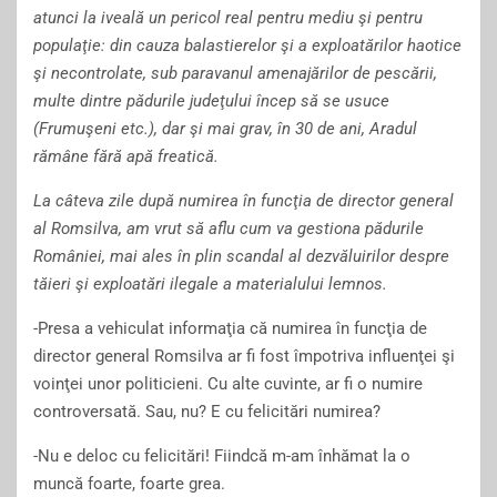
atunci la iveală un pericol real pentru mediu şi pentru
populaţie: din cauza balastierelor şi a exploatărilor haotice
şi necontrolate, sub paravanul amenajărilor de pescării,
multe dintre pădurile judeţului încep să se usuce
(Frumuşeni etc.), dar şi mai grav, în 30 de ani, Aradul
rămâne fără apă freatică.
La câteva zile după numirea în funcţia de director general
al Romsilva, am vrut să aflu cum va gestiona pădurile
României, mai ales în plin scandal al dezvăluirilor despre
tăieri şi exploatări ilegale a materialului lemnos.
-Presa a vehiculat informaţia că numirea în funcţia de
director general Romsilva ar fi fost împotriva influenţei şi
voinţei unor politicieni. Cu alte cuvinte, ar fi o numire
controversată. Sau, nu? E cu felicitări numirea?
-Nu e deloc cu felicitări! Fiindcă m-am înhămat la o
muncă foarte, foarte grea.