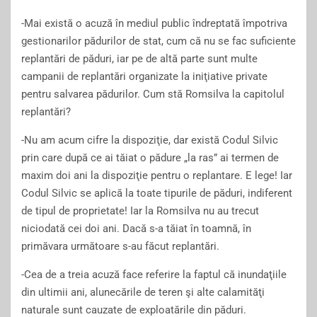
-Mai există o acuză în mediul public îndreptată împotriva
gestionarilor pădurilor de stat, cum că nu se fac suficiente
replantări de păduri, iar pe de altă parte sunt multe
campanii de replantări organizate la iniţiative private
pentru salvarea pădurilor. Cum stă Romsilva la capitolul
replantări?
-Nu am acum cifre la dispoziţie, dar există Codul Silvic
prin care după ce ai tăiat o pădure „la ras” ai termen de
maxim doi ani la dispoziţie pentru o replantare. E lege! Iar
Codul Silvic se aplică la toate tipurile de păduri, indiferent
de tipul de proprietate! Iar la Romsilva nu au trecut
niciodată cei doi ani. Dacă s-a tăiat în toamnă, în
primăvara următoare s-au făcut replantări.
-Cea de a treia acuză face referire la faptul că inundaţiile
din ultimii ani, alunecările de teren şi alte calamităţi
naturale sunt cauzate de exploatările din păduri.