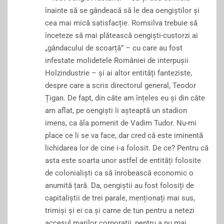
înainte să se gândeacă să le dea oengiștilor și
cea mai mică satisfacție. Romsilva trebuie să
înceteze să mai plătească oengiști-custorzi ai
„gândacului de scoarță” – cu care au fost
infestate molidetele României de interpușii
Holzindustrie – și ai altor entități fanteziste,
despre care a scris directorul general, Teodor
Țigan. De fapt, din câte am înțeles eu și din câte
am aflat, pe oengiști îi așteaptă un stadion
imens, ca ăla pomenit de Vadim Tudor. Nu-mi
place ce li se va face, dar cred că este iminentă
lichidarea lor de cine i-a folosit. De ce? Pentru că
asta este soarta unor astfel de entități folosite
de colonialiști ca să înrobească economic o
anumită țară. Da, oengiștii au fost folosiți de
capitaliștii de trei parale, menționați mai sus,
trimiși și ei ca și carne de tun pentru a netezi
accesul marilor corporații, pentru a nu mai