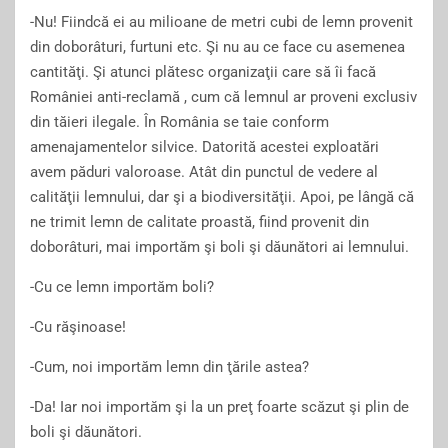
-Nu! Fiindcă ei au milioane de metri cubi de lemn provenit
din doborâturi, furtuni etc. Şi nu au ce face cu asemenea
cantităţi. Şi atunci plătesc organizaţii care să îi facă
României anti-reclamă , cum că lemnul ar proveni exclusiv
din tăieri ilegale. În România se taie conform
amenajamentelor silvice. Datorită acestei exploatări
avem păduri valoroase. Atât din punctul de vedere al
calităţii lemnului, dar şi a biodiversităţii. Apoi, pe lângă că
ne trimit lemn de calitate proastă, fiind provenit din
doborâturi, mai importăm şi boli şi dăunători ai lemnului.
-Cu ce lemn importăm boli?
-Cu răşinoase!
-Cum, noi importăm lemn din ţările astea?
-Da! Iar noi importăm şi la un preţ foarte scăzut şi plin de
boli şi dăunători.