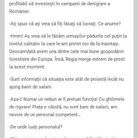
profitabil să investeşti în campanii de denigrare a
României.
-Aţi spus că aţi vrea să fiţi lăsaţi să lucraţi. Ce anume?
-Hmm! Aş vrea să le lăsăm urmaşilor pădurile cel puţin la
nivelul calitativ la care le-am primit noi de la înaintaşi.
Deocamdată avem una dintre cele mai bune gospodăriri
forestiere din Europa. Însă, Regia merge extrem de prost
la acest moment.
-Sunt informaţii că situaţia este atât de proastă încât nu
ajung banii de salarii.
-Aşa-i! Numai un nebun ar fi preluat funcţia! Cu ghilimele
de rigoare! Piaţa e căzută, nu sunt bani de salarii, am
nevoie de un personal competent…
-De unde luaţi personalul?