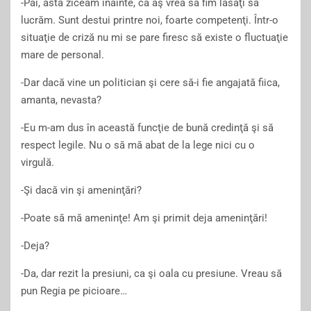
-Păi, asta ziceam înainte, că aş vrea să fim lăsaţi să
lucrăm. Sunt destui printre noi, foarte competenţi. Într-o
situaţie de criză nu mi se pare firesc să existe o fluctuaţie
mare de personal.
-Dar dacă vine un politician şi cere să-i fie angajată fiica,
amanta, nevasta?
-Eu m-am dus în această funcţie de bună credinţă şi să
respect legile. Nu o să mă abat de la lege nici cu o
virgulă.
-Şi dacă vin şi ameninţări?
-Poate să mă ameninţe! Am şi primit deja ameninţări!
-Deja?
-Da, dar rezit la presiuni, ca şi oala cu presiune. Vreau să
pun Regia pe picioare…