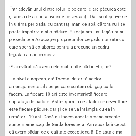
-Într-adevăr, unul dintre rolurile pe care le are pădurea este
şi acela de a opri aluviunile pe versanţi. Dar, sunt şi averse
în ultima perioadă, cu cantităţi mari de apă, cărora nu i se
poate împotrivi nici o pădure. Eu deja am luat legătura cu
preşedintele Asociaţiei proprietarilor de păduri private cu
care sper să colaborez pentru a propune un cadru
legislativ mai permisiv.
-E adevărat că avem cele mai multe păduri virgine?
-La nivel european, da! Tocmai datorită acelor
amenajamente silvice pe care suntem obligaţi să le
facem. La fiecare 10 ani este inventariată fiecare
suprafaţă de pădure. Astfel ştim în ce stadiu de dezvoltare
este fiecare pădure, dar şi ce se va întâmpla cu ea în
următorii 10 ani. Dacă nu facem aceste amenajamente
suntem amendaţi de Garda forestieră. Am spus la început
că avem păduri de o calitate excepţională. De-asta e mai