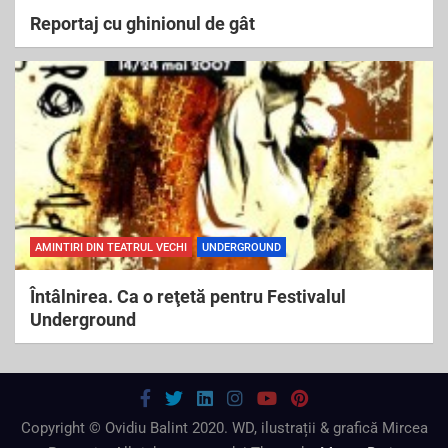
Reportaj cu ghinionul de gât
AMINTIRI DIN TEATRUL VECHI
UNDERGROUND
Întâlnirea. Ca o reţetă pentru Festivalul
Underground
Copyright © Ovidiu Balint 2020. WD, ilustrații & grafică Mircea