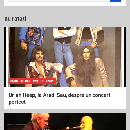
e
a
r
nu ratați
c
h
AMINTIRI DIN TEATRUL VECHI
Uriah Heep, la Arad. Sau, despre un concert
perfect