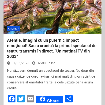
CRONICĂ
Atenţie, imagini cu un puternic impact
emoţional! Sau o cronică la primul spectacol de
teatru transmis în direct, “Un matinal TV din
2033”
07/05/2020
Ovidiu Balint
Nu văzusem demult un spectacol de teatru. Nu doar din
cauza crizei de coronavirus, ci mai mult dintr-un spirit de
conservare al emoţiilor trăite la cele văzute până acum,
căruia…
F
T
E
S
Share