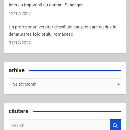
Interviu imposibil cu domnul Schengen
12/12/2022
Un profesor universitar dezvăluie cauzele care au dus la
denaturarea folclorului românesc
01/12/2022
arhive
arhive
căutare
S