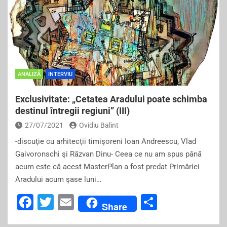
b
o
o
k
ANALIZĂ
INTERVIU
Exclusivitate: „Cetatea Aradului poate schimba
destinul întregii regiuni” (III)
27/07/2021
Ovidiu Balint
-discuţie cu arhitecţii timişoreni Ioan Andreescu, Vlad
Gaivoronschi şi Răzvan Dinu- Ceea ce nu am spus până
acum este că acest MasterPlan a fost predat Primăriei
Aradului acum şase luni…
F
T
E
S
Share
a
wi
m
h