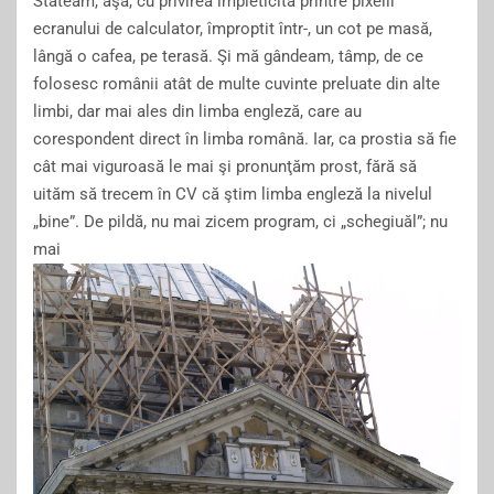
Stăteam, aşa, cu privirea împleticită printre pixelii
ecranului de calculator, împroptit într-, un cot pe masă,
lângă o cafea, pe terasă. Şi mă gândeam, tâmp, de ce
folosesc românii atât de multe cuvinte preluate din alte
limbi, dar mai ales din limba engleză, care au
corespondent direct în limba română. Iar, ca prostia să fie
cât mai viguroasă le mai şi pronunţăm prost, fără să
uităm să trecem în CV că ştim limba engleză la nivelul
„bine”. De pildă, nu mai zicem program, ci „schegiuăl”; nu
mai