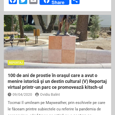
F
T
E
S
Share
a
wi
m
h
c
tt
ai
ar
e
er
l
e
b
o
o
k
REPORTAJ
100 de ani de prostie în oraşul care a avut o
menire istorică şi un destin cultural (V) Reportaj
virtual printr-un parc ce promovează kitsch-ul
09/04/2020
Ovidiu Balint
Tocmai îl umileam pe Mayweather, prin eschivele pe care
le făceam printre subiectele cu referire la pandemia de