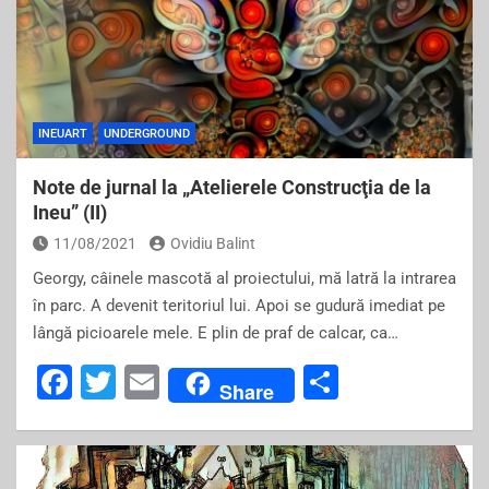
INEUART
UNDERGROUND
Note de jurnal la „Atelierele Construcţia de la
Ineu” (II)
11/08/2021
Ovidiu Balint
Georgy, câinele mascotă al proiectului, mă latră la intrarea
în parc. A devenit teritoriul lui. Apoi se gudură imediat pe
lângă picioarele mele. E plin de praf de calcar, ca…
F
T
E
S
Share
a
wi
m
h
c
tt
ai
ar
e
er
l
e