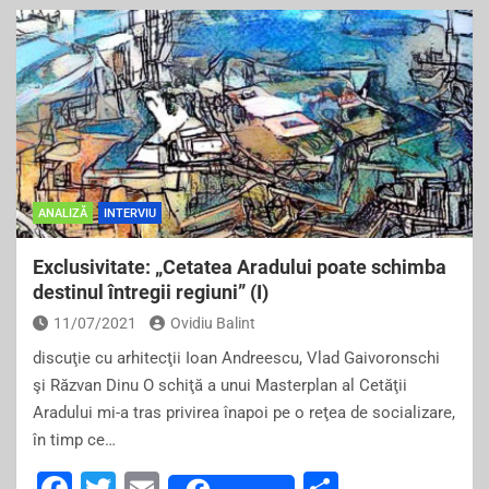
c
tt
ai
ar
e
er
l
e
b
o
o
k
ANALIZĂ
INTERVIU
Exclusivitate: „Cetatea Aradului poate schimba
destinul întregii regiuni” (I)
11/07/2021
Ovidiu Balint
discuţie cu arhitecţii Ioan Andreescu, Vlad Gaivoronschi
şi Răzvan Dinu O schiţă a unui Masterplan al Cetăţii
Aradului mi-a tras privirea înapoi pe o reţea de socializare,
în timp ce…