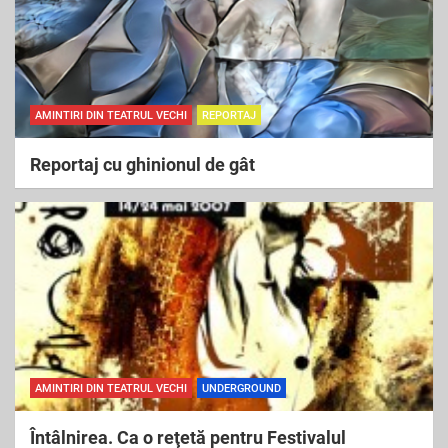
AMINTIRI DIN TEATRUL VECHI
REPORTAJ
Reportaj cu ghinionul de gât
AMINTIRI DIN TEATRUL VECHI
UNDERGROUND
Întâlnirea. Ca o reţetă pentru Festivalul