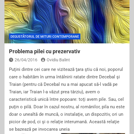
DEGUSTĂTORUL DE MITURI CONTEMPORANE
Problema pilei cu prezervativ
26/04/2016
Ovidiu Balint
Puţini dintre cei care ne vizitează ţara ştiu că noi, poporul
care o habităm în urma întâlnirii ratate dintre Decebal şi
Traian (pentru că Decebal nu a mai apucat să-l vadă pe
Traian, iar Traian l-a văzut prea târziu), avem o
caracteristică unică între popoare: toţi avem pile. Sau, cel
puţin o pilă. Doar în cazul nostru, al românilor, pila nu este
doar o unealtă de muncă, o instalaţie, un dispozitiv, ori un
picior de pod, ci şi o relaţie interumană. Această relaţie
se bazează pe invocarea uneia