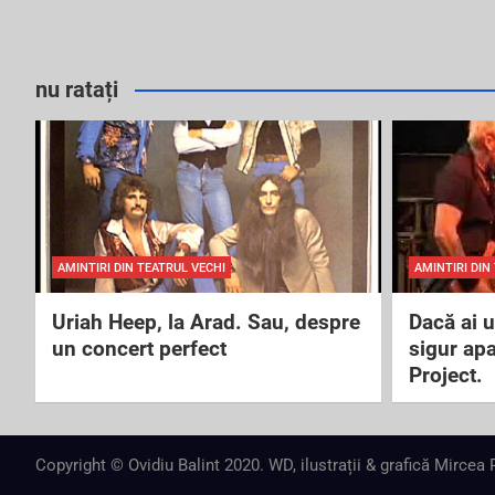
nu ratați
AMINTIRI DIN TEATRUL VECHI
AMINTIRI DIN
Uriah Heep, la Arad. Sau, despre
Dacă ai 
un concert perfect
sigur ap
Project.
Copyright © Ovidiu Balint 2020. WD, ilustrații & grafică Mircea