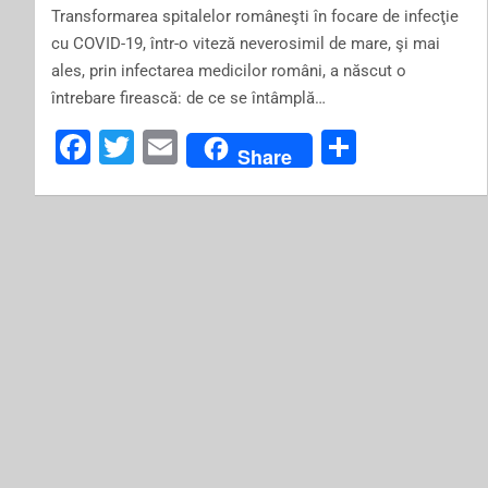
Transformarea spitalelor româneşti în focare de infecţie
cu COVID-19, într-o viteză neverosimil de mare, şi mai
ales, prin infectarea medicilor români, a născut o
întrebare firească: de ce se întâmplă…
F
T
E
S
Share
a
wi
m
h
c
tt
ai
ar
e
er
l
e
b
o
o
k