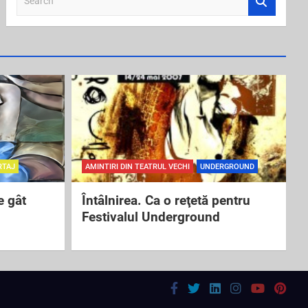
e
a
r
c
h
RTAJ
AMINTIRI DIN TEATRUL VECHI
UNDERGROUND
e gât
Întâlnirea. Ca o reţetă pentru
Festivalul Underground