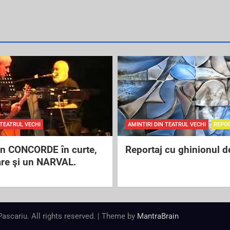
 TEATRUL VECHI
AMINTIRI DIN TEATRUL VECHI
REPO
un CONCORDE în curte,
Reportaj cu ghinionul d
are şi un NARVAL.
 Pascariu. All rights reserved. | Theme by
MantraBrain