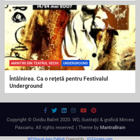
AMINTIRI DIN TEATRUL VECHI
UNDERGROUND
Întâlnirea. Ca o reţetă pentru Festivalul
Underground
Copyright © Ovidiu Balint 2020. WD, ilustrații & grafică Mircea
Pascariu. All rights reserved. | Theme by
MantraBrain
WP2Social Auto Publish
Powered By :
XYZScripts.com