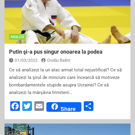
ANALIZĂ
Putin şi-a pus singur onoarea la podea
01/03/2022
Ovidiu Balint
Ce să analizezi la un atac armat total nejustificat? Ce să
analizezi la şirul de minciuni care încearcă să motiveze
bombardamentele stupide asupra Ucrainei? Ce să
analizezi la mârşăvia trimiterii…
F
T
E
S
Share
a
wi
m
h
c
tt
ai
ar