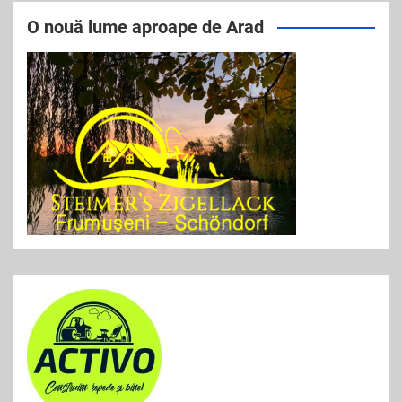
e
er
l
e
O nouă lume aproape de Arad
b
o
o
k