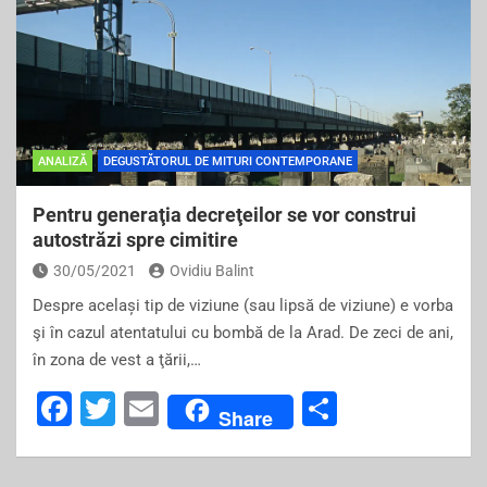
e
er
l
e
b
o
o
k
ANALIZĂ
DEGUSTĂTORUL DE MITURI CONTEMPORANE
Pentru generaţia decreţeilor se vor construi
autostrăzi spre cimitire
30/05/2021
Ovidiu Balint
Despre același tip de viziune (sau lipsă de viziune) e vorba
şi în cazul atentatului cu bombă de la Arad. De zeci de ani,
în zona de vest a ţării,…
F
T
E
S
Share
a
wi
m
h
c
tt
ai
ar