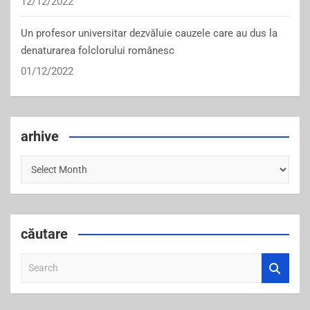
12/12/2022
Un profesor universitar dezvăluie cauzele care au dus la
denaturarea folclorului românesc
01/12/2022
arhive
arhive
căutare
S
e
a