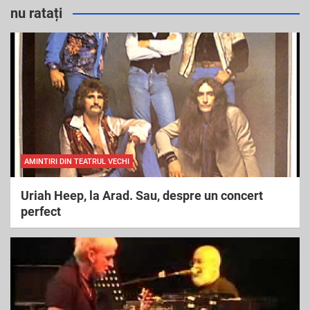
r
nu ratați
c
h
AMINTIRI DIN TEATRUL VECHI
Uriah Heep, la Arad. Sau, despre un concert
perfect