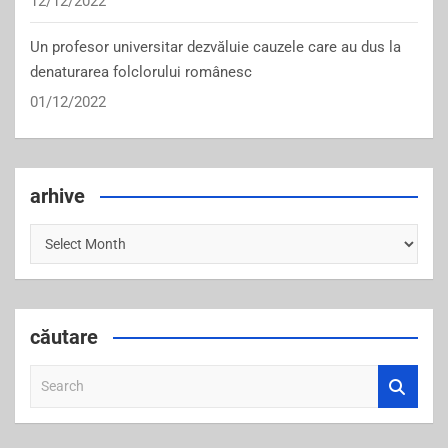
12/12/2022
Un profesor universitar dezvăluie cauzele care au dus la
denaturarea folclorului românesc
01/12/2022
arhive
arhive
căutare
S
e
a