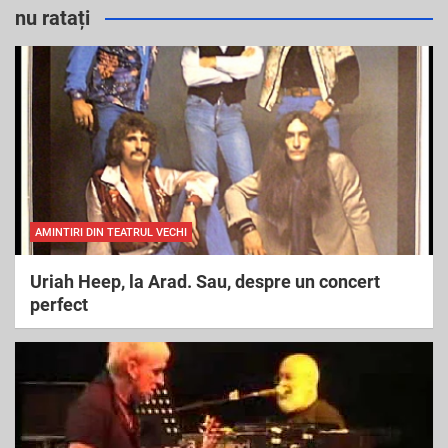
r
nu ratați
c
h
AMINTIRI DIN TEATRUL VECHI
Uriah Heep, la Arad. Sau, despre un concert
perfect