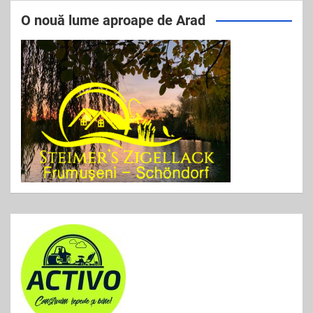
e
er
l
e
O nouă lume aproape de Arad
b
o
o
k