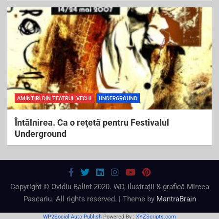
AMINTIRI DIN TEATRUL VECHI
UNDERGROUND
Întâlnirea. Ca o reţetă pentru Festivalul
Underground
Copyright © Ovidiu Balint 2020. WD, ilustrații & grafică Mircea
Pascariu. All rights reserved. | Theme by
MantraBrain
WP2Social Auto Publish
Powered By :
XYZScripts.com