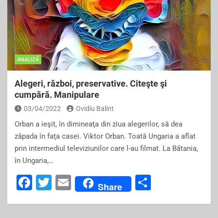
ANALIZĂ
Alegeri, război, preservative. Citeşte şi
cumpără. Manipulare
03/04/2022
Ovidiu Balint
Orban a ieşit, în dimineaţa din ziua alegerilor, să dea
zăpada în faţa casei. Viktor Orban. Toată Ungaria a aflat
prin intermediul televiziunilor care l-au filmat. La Bătania,
în Ungaria,…
F
T
E
S
Share
a
wi
m
h
c
tt
ai
ar