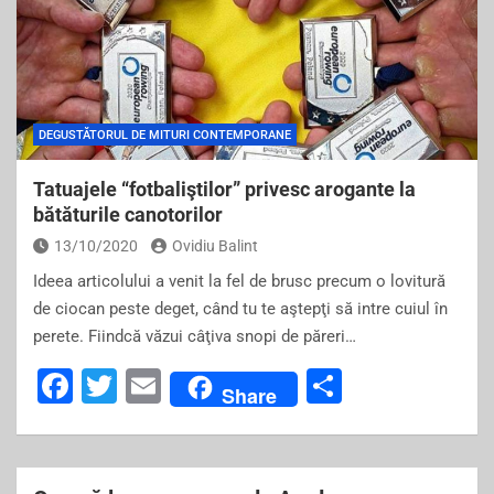
DEGUSTĂTORUL DE MITURI CONTEMPORANE
Tatuajele “fotbaliştilor” privesc arogante la
bătăturile canotorilor
13/10/2020
Ovidiu Balint
Ideea articolului a venit la fel de brusc precum o lovitură
de ciocan peste deget, când tu te aştepţi să intre cuiul în
perete. Fiindcă văzui câţiva snopi de păreri…
F
T
E
S
Share
a
wi
m
h
c
tt
ai
ar
e
er
l
e