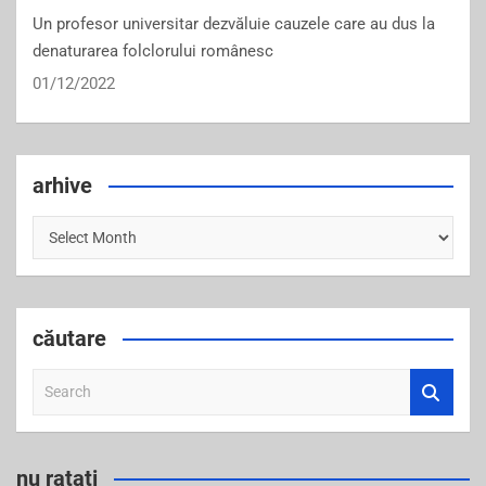
Un profesor universitar dezvăluie cauzele care au dus la
denaturarea folclorului românesc
01/12/2022
arhive
arhive
căutare
S
e
a
r
nu ratați