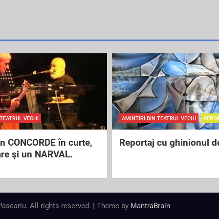
 TEATRUL VECHI
AMINTIRI DIN TEATRUL VECHI
REPO
un CONCORDE în curte,
Reportaj cu ghinionul d
are şi un NARVAL.
 Pascariu. All rights reserved. | Theme by
MantraBrain