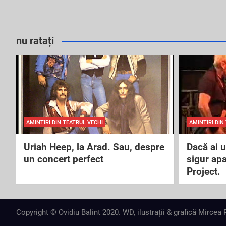
nu ratați
AMINTIRI DIN TEATRUL VECHI
AMINTIRI DIN
Uriah Heep, la Arad. Sau, despre
Dacă ai 
un concert perfect
sigur ap
Project.
Copyright © Ovidiu Balint 2020. WD, ilustrații & grafică Mircea