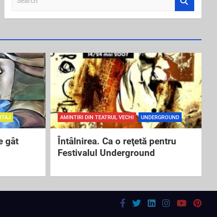
e
a
r
c
h
RTAJ
AMINTIRI DIN TEATRUL VECHI
UNDERGROUND
e gât
Întâlnirea. Ca o reţetă pentru
Festivalul Underground