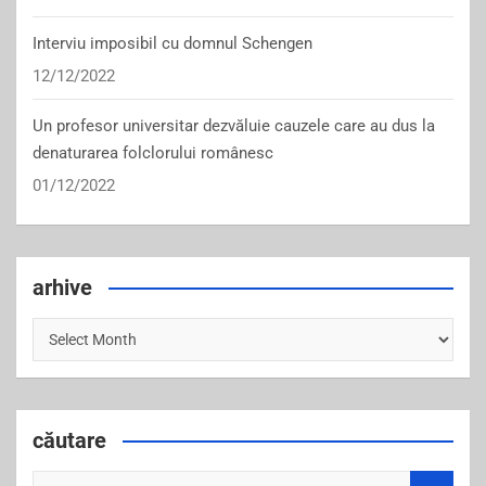
Interviu imposibil cu domnul Schengen
12/12/2022
Un profesor universitar dezvăluie cauzele care au dus la
denaturarea folclorului românesc
01/12/2022
arhive
arhive
căutare
S