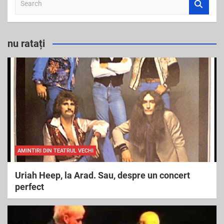
e
a
r
nu ratați
c
h
AMINTIRI DIN TEATRUL VECHI
Uriah Heep, la Arad. Sau, despre un concert
perfect