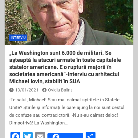
INTERVIU
„La Washington sunt 6.000 de militari. Se
aşteaptă la atacuri armate în toate capitalele
statelor americane. E o ruptură majoră în
societatea americană”-interviu cu arhitectul
Michael Iovin, stabilit în SUA
13/01/2021
Ovidiu Balint
-Te salut, Michael! S-au mai calmat spiritele în Statele
Unite? Ştirile şi informaţiile care ajung la noi sunt destul
de confuze sau contradictorii. -Nu s-au calmat deloc!
Dimpotrivă! La Washington…
F
T
E
S