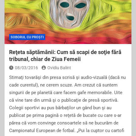
SOBORUL CU PROȘTI
Reţeta săptămânii: Cum să scapi de soţie fără
tribunal, chiar de Ziua Femeii
08/03/2016
Ovidiu Balint
Stimaţi tovarăşi din presa scrisă şi audio-vizuală (dacă nu
cade curentul), ne cerem scuze. Am crezut că suntem
singurii de pe planetă care facem gafe memorabile. Uite
că vine tare din urmă şi o publicaţie de presă sportivă.
Colegii sportivi au pus bărbaţilor un gând bun şi au
publicat pe prima pagină o reţetă de bucate cu care s-ar
părea că vom convinge consoartele să ne bucurăm de
Campionatul European de fotbal. „Pui la cuptor cu cartofi