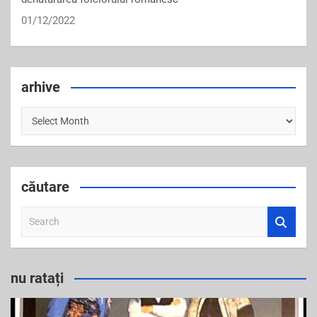
01/12/2022
arhive
arhive
căutare
S
e
a
r
nu ratați
c
h