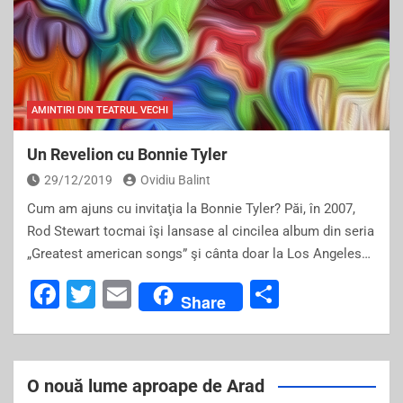
AMINTIRI DIN TEATRUL VECHI
Un Revelion cu Bonnie Tyler
29/12/2019
Ovidiu Balint
Cum am ajuns cu invitaţia la Bonnie Tyler? Păi, în 2007,
Rod Stewart tocmai îşi lansase al cincilea album din seria
„Greatest american songs” şi cânta doar la Los Angeles…
F
T
E
S
Share
a
wi
m
h
c
tt
ai
ar
e
er
l
e
O nouă lume aproape de Arad