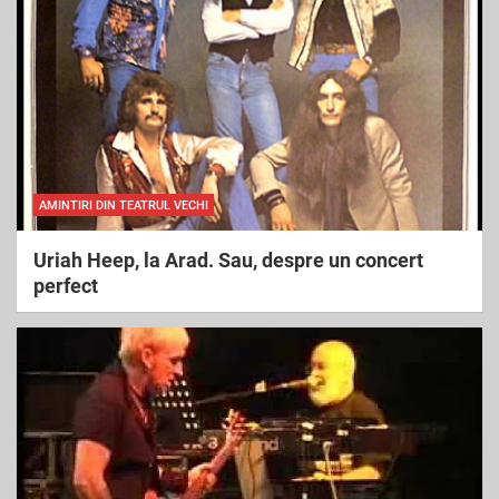
h
AMINTIRI DIN TEATRUL VECHI
Uriah Heep, la Arad. Sau, despre un concert
perfect