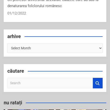
denaturarea folclorului românesc
01/12/2022
arhive
arhive
căutare
S
e
a
r
nu ratați
c