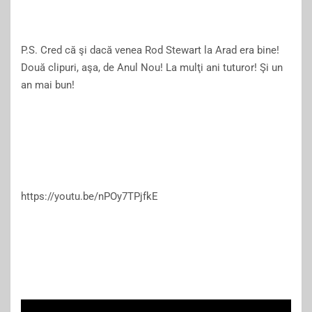
P.S. Cred că şi dacă venea Rod Stewart la Arad era bine!
Două clipuri, aşa, de Anul Nou! La mulţi ani tuturor! Şi un
an mai bun!
https://youtu.be/nPOy7TPjfkE