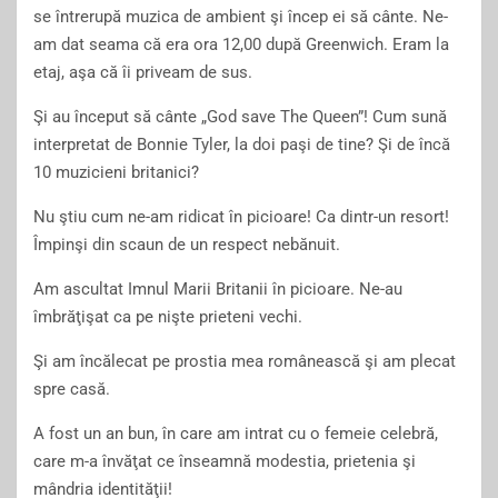
se întrerupă muzica de ambient şi încep ei să cânte. Ne-
am dat seama că era ora 12,00 după Greenwich. Eram la
etaj, aşa că îi priveam de sus.
Şi au început să cânte „God save The Queen”! Cum sună
interpretat de Bonnie Tyler, la doi paşi de tine? Şi de încă
10 muzicieni britanici?
Nu ştiu cum ne-am ridicat în picioare! Ca dintr-un resort!
Împinşi din scaun de un respect nebănuit.
Am ascultat Imnul Marii Britanii în picioare. Ne-au
îmbrăţişat ca pe nişte prieteni vechi.
Şi am încălecat pe prostia mea românească şi am plecat
spre casă.
A fost un an bun, în care am intrat cu o femeie celebră,
care m-a învăţat ce înseamnă modestia, prietenia şi
mândria identităţii!