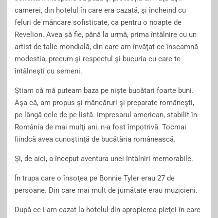
camerei, din hotelul în care era cazată, şi încheind cu
feluri de mâncare sofisticate, ca pentru o noapte de
Revelion. Avea să fie, până la urmă, prima întâlnire cu un
artist de talie mondială, din care am învăţat ce înseamnă
modestia, precum şi respectul şi bucuria cu care te
întâlneşti cu semeni.
Ştiam că mă puteam baza pe nişte bucătari foarte buni.
Aşa că, am propus şi mâncăruri şi preparate româneşti,
pe lângă cele de pe listă. Impresarul american, stabilit în
România de mai mulţi ani, n-a fost împotrivă. Tocmai
fiindcă avea cunoştinţă de bucătăria românească.
Şi, de aici, a început aventura unei întâlniri memorabile.
În trupa care o însoţea pe Bonnie Tyler erau 27 de
persoane. Din care mai mult de jumătate erau muzicieni.
După ce i-am cazat la hotelul din apropierea pieţei în care