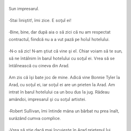
Sun impresarul.
-Stai liniştit!, îmi zice. E soţul ei!
-Bine, bine, dar după aia o să zici că nu am respectat
contractul, fiindcă nu a a vut pază pe holul hotelului.
-N-o să zic! N-am ştiut că vine şi el. Chiar voiam să te sun,
să ne întâlnim în barul hotelului cu soţul ei. Vrea să se
întâlnească cu cineva din Arad.
Am zis că îşi bate joc de mine. Adică vine Bonnie Tyler la
Arad, cu soţul ei, iar soţul ei are un prieten la Arad. Am
intrat în barul hotelului ca un bou dus la jug. Râdeau
amândoi, impresarul şi cu soţul artistei.
-Robert Sullivan, îmi întinde mâna un bărbat nu prea înalt,
surâzând cumva complice.
-Vrea să ştie dacă mai locuieşte în Arad prietenul lui