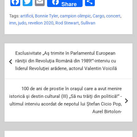
F
T
E
S
Share
a
wi
m
h
Tags:
artificii
,
Bonnie Tyler
,
campion olimpic
,
Cargo
,
concert
,
c
tt
ai
ar
imn
,
judo
,
revelion 2020
,
Rod Stewart
,
Sullivan
e
er
l
e
b
Post
o
Exclusivitate „Aş trimite în Parlamentul European
navigation
o
răniţii din Revoluţia Română din 1989!”-interviu cu
k
liderul Revoluţiei arădene, actorul Valentin Voicilă
100 de ani de prostie în oraşul care a avut menire
istorică şi destin cultural (III) „Să nu trăiţi din politică!” -
ultimul interviu acordat de nepotul lui Ştefan Cicio Pop,
Aurel Birtolon-