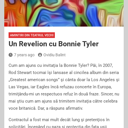
AMINTIRI DIN TEATRUL VECHI
Un Revelion cu Bonnie Tyler
7 years ago
Ovidiu Balint
Cum am ajuns cu invitaţia la Bonnie Tyler? Păi, în 2007,
Rod Stewart tocmai îşi lansase al cincilea album din seria
„Greatest american songs” şi cânta doar la Los Angeles şi
Las Vegas, iar Eagles încă refuzau concerte în Europa,
trimiţându-mi un respectuos refuz în două fraze. Sincer, nu
mai ştiu cum am ajuns să trimitem invitaţia către celebra
voce britanică. Dar, a răspuns afirmativ.
Contractul a fost mai mult decât lung şi pretenţios în
solicitări. Începând cu paza şi protecţia din faţa uşii