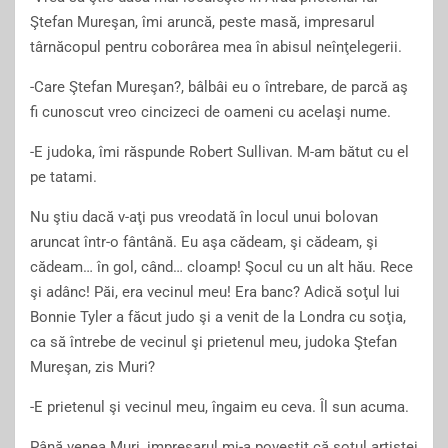
Ştefan Mureşan, îmi aruncă, peste masă, impresarul
târnăcopul pentru coborârea mea în abisul neînţelegerii.
-Care Ştefan Mureşan?, bâlbâi eu o întrebare, de parcă aş
fi cunoscut vreo cincizeci de oameni cu acelaşi nume.
-E judoka, îmi răspunde Robert Sullivan. M-am bătut cu el
pe tatami.
Nu ştiu dacă v-aţi pus vreodată în locul unui bolovan
aruncat într-o fântână. Eu aşa cădeam, şi cădeam, şi
cădeam… în gol, când… cloamp! Şocul cu un alt hău. Rece
şi adânc! Păi, era vecinul meu! Era banc? Adică soţul lui
Bonnie Tyler a făcut judo şi a venit de la Londra cu soţia,
ca să întrebe de vecinul şi prietenul meu, judoka Ştefan
Mureşan, zis Muri?
-E prietenul şi vecinul meu, îngaim eu ceva. Îl sun acuma.
Până venea Muri, impresarul mi-a povestit că soţul artistei