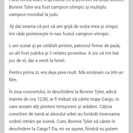
Bonnie Tyler era fost campion olimpic şi multiplu
campion mondial la judo.
-Îţi dai seama că pot să am grijă de soţia mea şi singur,
îmi râde prieteneşte în nas fostul campion olimpic.
L-am sunat şi pe celălalt prieten, patronul firmei de pază,
un alt fost judoka şi îi relatez povestea. A zis că îmi bat
joc de el, dar a venit la hotel.
Pentru prima zi, era deja prea mult. Mă simţeam ca într-un
film.
În ziua concertului, în deschidere la Bonnie Tyler, adică
înainte de ora 12,00, ar fi trebuit să cânte trupa Cargo, în
care aveam alţi prieteni timişoreni şi arădeni. Câţiva
consilieri de taină ai alesului urbei au hotărât inversarea
ordinii intrării pe scenă. Cum, Bonnie Tyler să cânte în
deschidere la Cargo? Da, mi se spune, fiindcă nu putem