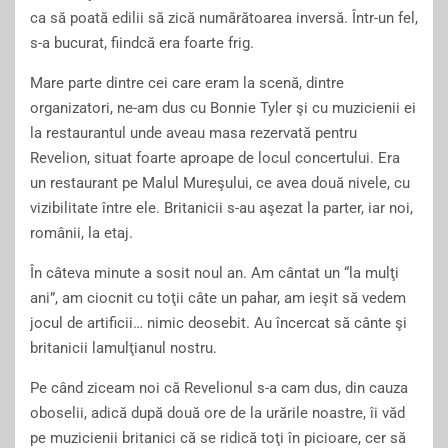
ca să poată edilii să zică numărătoarea inversă. Într-un fel,
s-a bucurat, fiindcă era foarte frig.
Mare parte dintre cei care eram la scenă, dintre
organizatori, ne-am dus cu Bonnie Tyler şi cu muzicienii ei
la restaurantul unde aveau masa rezervată pentru
Revelion, situat foarte aproape de locul concertului. Era
un restaurant pe Malul Mureşului, ce avea două nivele, cu
vizibilitate între ele. Britanicii s-au aşezat la parter, iar noi,
românii, la etaj.
În câteva minute a sosit noul an. Am cântat un “la mulţi
ani”, am ciocnit cu toţii câte un pahar, am ieşit să vedem
jocul de artificii… nimic deosebit. Au încercat să cânte şi
britanicii lamulţianul nostru.
Pe când ziceam noi că Revelionul s-a cam dus, din cauza
oboselii, adică după două ore de la urările noastre, îi văd
pe muzicienii britanici că se ridică toţi în picioare, cer să