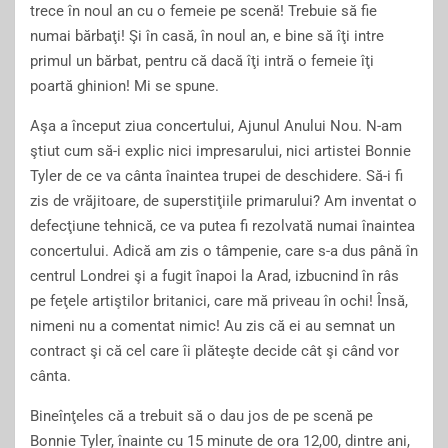
trece în noul an cu o femeie pe scenă! Trebuie să fie
numai bărbaţi! Şi în casă, în noul an, e bine să îţi intre
primul un bărbat, pentru că dacă îţi intră o femeie îţi
poartă ghinion! Mi se spune.
Aşa a început ziua concertului, Ajunul Anului Nou. N-am
ştiut cum să-i explic nici impresarului, nici artistei Bonnie
Tyler de ce va cânta înaintea trupei de deschidere. Să-i fi
zis de vrăjitoare, de superstiţiile primarului? Am inventat o
defecţiune tehnică, ce va putea fi rezolvată numai înaintea
concertului. Adică am zis o tâmpenie, care s-a dus până în
centrul Londrei şi a fugit înapoi la Arad, izbucnind în râs
pe feţele artiştilor britanici, care mă priveau în ochi! Însă,
nimeni nu a comentat nimic! Au zis că ei au semnat un
contract şi că cel care îi plăteşte decide cât şi când vor
cânta.
Bineînţeles că a trebuit să o dau jos de pe scenă pe
Bonnie Tyler, înainte cu 15 minute de ora 12,00, dintre ani,