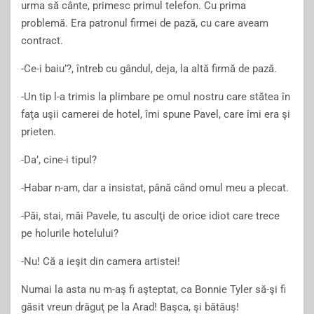
urma să cânte, primesc primul telefon. Cu prima
problemă. Era patronul firmei de pază, cu care aveam
contract.
-Ce-i baiu’?, întreb cu gândul, deja, la altă firmă de pază.
-Un tip l-a trimis la plimbare pe omul nostru care stătea în
faţa uşii camerei de hotel, îmi spune Pavel, care îmi era şi
prieten.
-Da’, cine-i tipul?
-Habar n-am, dar a insistat, până când omul meu a plecat.
-Păi, stai, măi Pavele, tu asculţi de orice idiot care trece
pe holurile hotelului?
-Nu! Că a ieşit din camera artistei!
Numai la asta nu m-aş fi aşteptat, ca Bonnie Tyler să-şi fi
găsit vreun drăguţ pe la Arad! Başca, şi bătăuş!