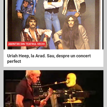
h
AMINTIRI DIN TEATRUL VECHI
Uriah Heep, la Arad. Sau, despre un concert
perfect