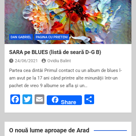
DAN GABRIEL
PAGINA CU PRIETENI
SARA pe BLUES (listă de seară D-G B)
24/06/2021
Ovidiu Balint
Partea cea dintâi Primul contact cu un album de blues l-
am avut pe la 17 ani când printre alte minunăţii ȋntr-un
pachet de vreo 9 albume se afla şi un…
F
T
E
S
Share
a
wi
m
h
c
tt
ai
ar
e
er
l
e
O nouă lume aproape de Arad