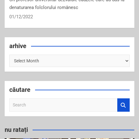
denaturarea folclorului românesc
01/12/2022
arhive
arhive
căutare
S
e
a
r
nu ratați
c