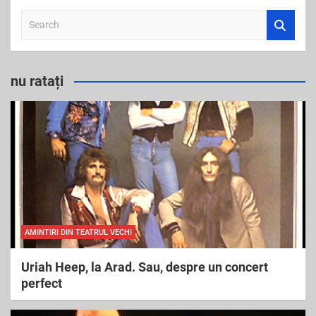
S
e
a
r
nu ratați
c
h
AMINTIRI DIN TEATRUL VECHI
Uriah Heep, la Arad. Sau, despre un concert
perfect