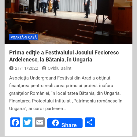
POARTĂ-N CASĂ
Prima ediţie a Festivalului Jocului Fecioresc
Ardelenesc, la Bătania, în Ungaria
21/11/2022
Ovidiu Balint
Asociaţia Underground Festival din Arad a obţinut
finanţarea pentru realizarea primului proiect înafara
graniţelor României, în localitatea Bătania, din Ungaria.
Finanţarea Proiectului intitulat „Patrimoniu românesc în
Ungaria”, ai căror parteneri…
F
T
E
S
Share
a
wi
m
h