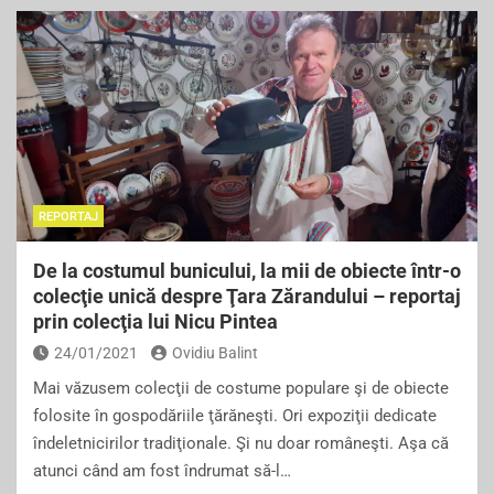
c
tt
ai
ar
e
er
l
e
b
o
o
k
REPORTAJ
De la costumul bunicului, la mii de obiecte într-o
colecţie unică despre Ţara Zărandului – reportaj
prin colecţia lui Nicu Pintea
24/01/2021
Ovidiu Balint
Mai văzusem colecţii de costume populare şi de obiecte
folosite în gospodăriile ţărăneşti. Ori expoziţii dedicate
îndeletnicirilor tradiţionale. Şi nu doar româneşti. Aşa că
atunci când am fost îndrumat să-l…