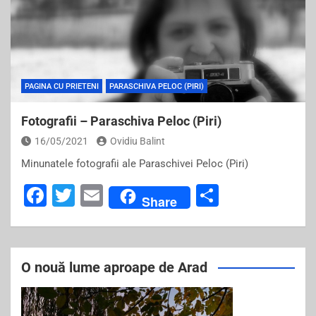
PAGINA CU PRIETENI
PARASCHIVA PELOC (PIRI)
Fotografii – Paraschiva Peloc (Piri)
16/05/2021
Ovidiu Balint
Minunatele fotografii ale Paraschivei Peloc (Piri)
F
T
E
S
Share
a
wi
m
h
c
tt
ai
ar
e
er
l
e
O nouă lume aproape de Arad
b
o