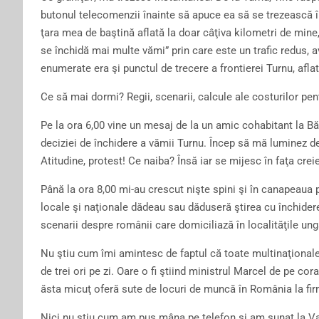
butonul telecomenzii înainte să apuce ea să se trezească î
ţara mea de baştină aflată la doar câţiva kilometri de min
se închidă mai multe vămi” prin care este un trafic redus, av
enumerate era şi punctul de trecere a frontierei Turnu, aflat
Ce să mai dormi? Regii, scenarii, calcule ale costurilor pe
Pe la ora 6,00 vine un mesaj de la un amic cohabitant la Bă
deciziei de închidere a vămii Turnu. Încep să mă luminez d
Atitudine, protest! Ce naiba? Însă iar se mijesc în faţa crei
Până la ora 8,00 mi-au crescut nişte spini şi în canapeau
locale şi naţionale dădeau sau dăduseră ştirea cu închide
scenarii despre românii care domiciliază în localităţile un
Nu ştiu cum îmi amintesc de faptul că toate multinaţionalel
de trei ori pe zi. Oare o fi ştiind ministrul Marcel de pe cor
ăsta micuţ oferă sute de locuri de muncă în România la fir
Nici nu ştiu cum am pus mâna pe telefon şi am sunat la Va