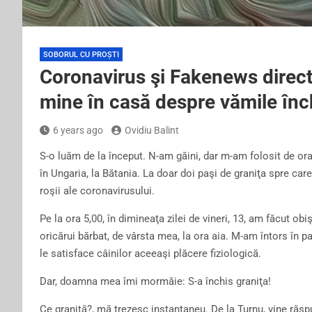
SOBORUL CU PROȘTI
Coronavirus şi Fakenews direct
mine în casă despre vămile înc
6 years ago
Ovidiu Balint
S-o luăm de la început. N-am găini, dar m-am folosit de oraru
în Ungaria, la Bătania. La doar doi paşi de graniţa spre ca
roşii ale coronavirusului.
Pe la ora 5,00, în dimineaţa zilei de vineri, 13, am făcut obi
oricărui bărbat, de vârsta mea, la ora aia. M-am întors în pat
le satisface câinilor aceeaşi plăcere fiziologică.
Dar, doamna mea îmi mormăie: S-a închis graniţa!
Ce graniţă?, mă trezesc instantaneu. De la Turnu, vine răs