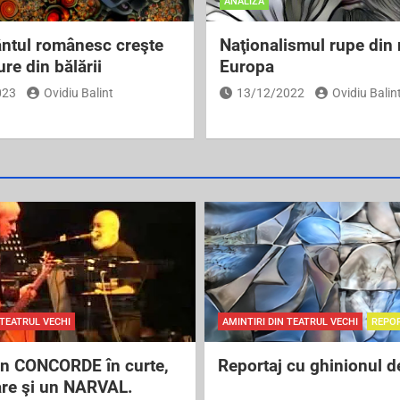
ANALIZĂ
ntul românesc creşte
Naţionalismul rupe din
re din bălării
Europa
023
Ovidiu Balint
13/12/2022
Ovidiu Balin
 TEATRUL VECHI
AMINTIRI DIN TEATRUL VECHI
REPO
un CONCORDE în curte,
Reportaj cu ghinionul d
are şi un NARVAL.