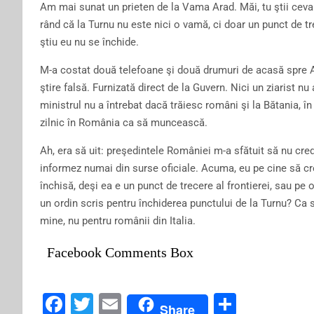
Am mai sunat un prieten de la Vama Arad. Măi, tu ştii ceva 
rând că la Turnu nu este nici o vamă, ci doar un punct de t
ştiu eu nu se închide.
M-a costat două telefoane şi două drumuri de acasă spre A
ştire falsă. Furnizată direct de la Guvern. Nici un ziarist nu
ministrul nu a întrebat dacă trăiesc români şi la Bătania, 
zilnic în România ca să muncească.
Ah, era să uit: preşedintele României m-a sfătuit să nu cre
informez numai din surse oficiale. Acuma, eu pe cine să c
închisă, deşi ea e un punct de trecere al frontierei, sau pe of
un ordin scris pentru închiderea punctului de la Turnu? Ca s
mine, nu pentru românii din Italia.
Facebook Comments Box
F
T
E
S
Share