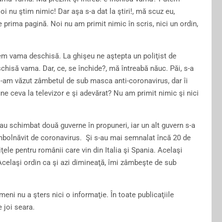
 nu ştim nimic! Dar aşa s-a dat la ştiri!, mă scuz eu,
de prima pagină. Noi nu am primit nimic în scris, nici un ordin,
m vama deschisă. La ghişeu ne aştepta un poliţist de
chisă vama. Dar, ce, se închide?, mă întreabă năuc. Păi, s-a
Nu i-am văzut zâmbetul de sub masca anti-coronavirus, dar îi
e ceva la televizor e şi adevărat? Nu am primit nimic şi nici
au schimbat două guverne în propuneri, iar un alt guvern s-a
 îmbolnăvit de coronavirus. Şi s-au mai semnalat încă 20 de
ţele pentru românii care vin din Italia şi Spania. Acelaşi
b. Acelaşi ordin ca şi azi dimineaţă, îmi zâmbeşte de sub
imeni nu a şters nici o informaţie. În toate publicaţiile
e joi seara.