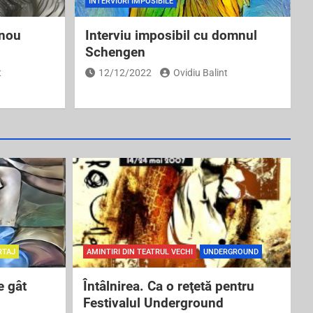
INTERVIURI IMPOSIBILE
 nou
Interviu imposibil cu domnul
Schengen
t
12/12/2022
Ovidiu Balint
RTAJ
AMINTIRI DIN TEATRUL VECHI
UNDERGROUND
e gât
Întâlnirea. Ca o reţetă pentru
Festivalul Underground