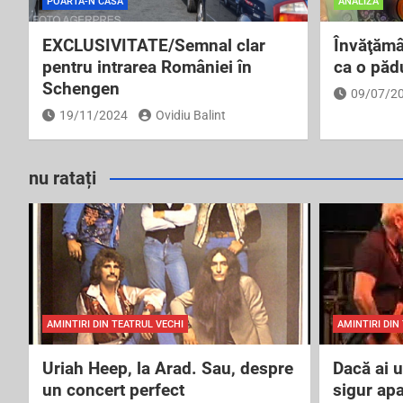
POARTĂ-N CASĂ
ANALIZĂ
EXCLUSIVITATE/Semnal clar
Învăţămâ
pentru intrarea României în
ca o pădu
Schengen
09/07/2
19/11/2024
Ovidiu Balint
nu ratați
AMINTIRI DIN TEATRUL VECHI
AMINTIRI DIN
Uriah Heep, la Arad. Sau, despre
Dacă ai 
un concert perfect
sigur ap