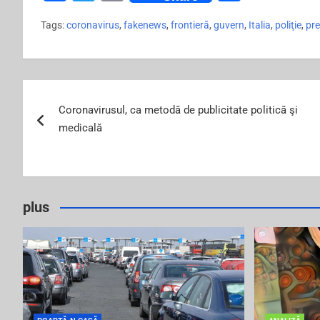
a
wi
m
h
Tags:
coronavirus
,
fakenews
,
frontieră
,
guvern
,
Italia
,
poliţie
,
pr
c
tt
ai
ar
e
er
l
e
b
Post
o
Coronavirusul, ca metodă de publicitate politică şi
navigation
o
medicală
k
plus