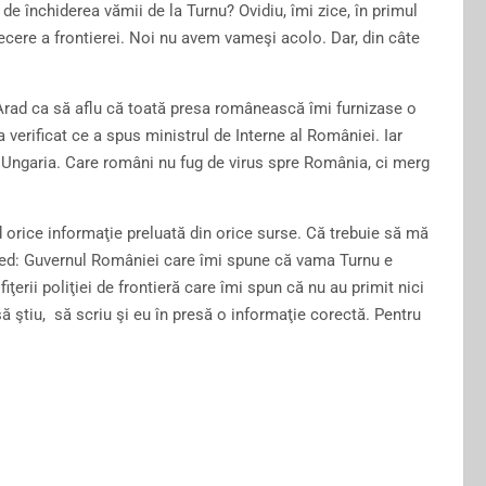
de închiderea vămii de la Turnu? Ovidiu, îmi zice, în primul
recere a frontierei. Noi nu avem vameşi acolo. Dar, din câte
rad ca să aflu că toată presa românească îmi furnizase o
 a verificat ce a spus ministrul de Interne al României. Iar
în Ungaria. Care români nu fug de virus spre România, ci merg
d orice informaţie preluată din orice surse. Că trebuie să mă
red: Guvernul României care îmi spune că vama Turnu e
iţerii poliţiei de frontieră care îmi spun că nu au primit nici
ă ştiu, să scriu şi eu în presă o informaţie corectă. Pentru