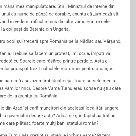
n mâna mea manipulatoare. Ştiri. Ministrul de Interne din
e, unul cu nume de pânză de corabie, anunţa că „urmează să
ând în vedere traficul intens din alte vămi. Printre cele
 la doi paşi de Bătania din Ungaria.
ntru ocolişul trecerii spre România pe la Nădlac sau Vărşand.
tania. Trebuie să facem un protest, îmi scrie, împotriva
eodată cu Soarele care răsărea printre perdele. Asta e!
erului proaspăt trezit calculele motorinei pentru ocolişuri.
a pe care mă aşezazem îmbrăcat deja. Toate sursele media
rea vămilor mici. Despre Vama Turnu erau scrise nu ştiu câte
gare de la graniţa cu România.
e din Arad îşi cară muncitori din aceleaşi localităţi ungare,
abia guvernului despre asta? Adică se ştie faptul că traficul
me care plătesc foarte mulţi bani statului român?
ma Turnu. Mă prezint şi întreb: e închisă vama? Putem