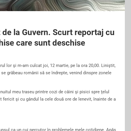
 de la Guvern. Scurt reportaj cu
hise care sunt deschise
l lor şi m-am culcat joi, 12 martie, pe la ora 20,00. Liniştit,
re se grăbeau românii să se îndrepte, venind dinspre zonele
şnuitul meu traseu printre cozi de câini şi pisici spre ţelul
 fericit şi cu gândul la cele două ore de lenevit, înainte de a
punsul ca un cui percutor în problemele mele cotidiene. Apăs