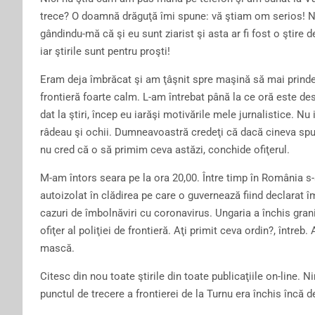
trece? O doamnă drăguţă îmi spune: vă ştiam om serios! Noi
gândindu-mă că şi eu sunt ziarist şi asta ar fi fost o ştire 
iar ştirile sunt pentru proşti!
Eram deja îmbrăcat şi am ţâşnit spre maşină să mai prinde
frontieră foarte calm. L-am întrebat până la ce oră este des
dat la ştiri, încep eu iarăşi motivările mele jurnalistice. 
râdeau şi ochii. Dumneavoastră credeţi că dacă cineva spun
nu cred că o să primim ceva astăzi, conchide ofiţerul.
M-am întors seara pe la ora 20,00. Între timp în România s-
autoizolat în clădirea pe care o guvernează fiind declarat
cazuri de îmbolnăviri cu coronavirus. Ungaria a închis grani
ofiţer al poliţiei de frontieră. Aţi primit ceva ordin?, între
mască.
Citesc din nou toate ştirile din toate publicaţiile on-line. N
punctul de trecere a frontierei de la Turnu era închis încă d