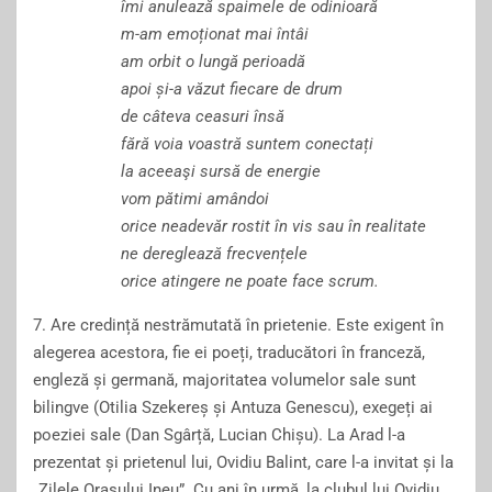
î
mi anuleaz
ă
spaimele de odinioar
ă
m-am emoționat mai întâi
am orbit o lungă perioadă
apoi și-a
văzut
fiecare de drum
de câteva ceasuri însă
fără
voia voastră suntem
conectați
la aceeaşi surs
ă
de energie
vom pătimi amândoi
orice
neadevăr
rostit în vis sau în realitate
ne dereglează frecvențele
orice atingere ne poate face scrum.
7. Are credință
nestrămutată în prieteni
e.
Este
exigent
în
alegerea
acestora,
fie
ei
poeți, traducători în franceză,
engleză și germană, majoritatea volumelor sale sunt
bilingv
e
(
Otilia
Szekereș și
Antuza
Genescu),
exegeți ai
poeziei
s
ale
(Dan Sgârță,
Lucian
C
hișu
).
L
a Arad
l-a
prezentat
și
prietenul lui, Ovidiu
Balint,
care
l-a
invitat
și la
„Z
ilele
O
rașului Ineu”.
C
u ani în urmă, la clubul lui Ovidiu