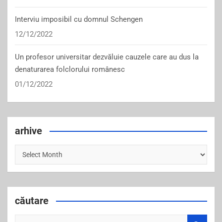
Interviu imposibil cu domnul Schengen
12/12/2022
Un profesor universitar dezvăluie cauzele care au dus la
denaturarea folclorului românesc
01/12/2022
arhive
arhive
căutare
S