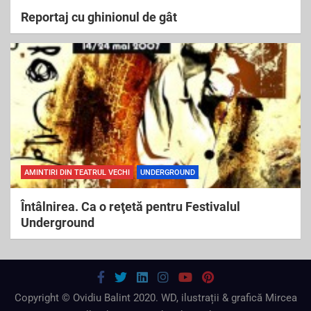
Reportaj cu ghinionul de gât
AMINTIRI DIN TEATRUL VECHI
UNDERGROUND
Întâlnirea. Ca o reţetă pentru Festivalul
Underground
Copyright © Ovidiu Balint 2020. WD, ilustrații & grafică Mircea