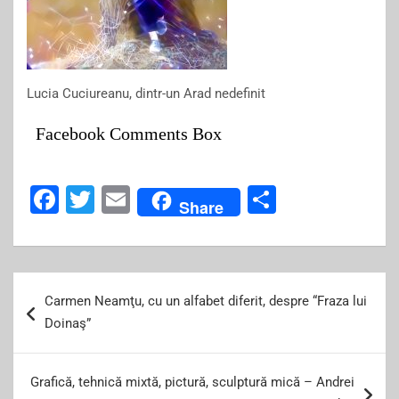
Lucia Cuciureanu, dintr-un Arad nedefinit
Facebook Comments Box
F
T
E
S
Share
a
wi
m
h
c
tt
ai
ar
e
er
l
e
Post
Carmen Neamţu, cu un alfabet diferit, despre “Fraza lui
b
navigation
Doinaş”
o
o
Grafică, tehnică mixtă, pictură, sculptură mică – Andrei