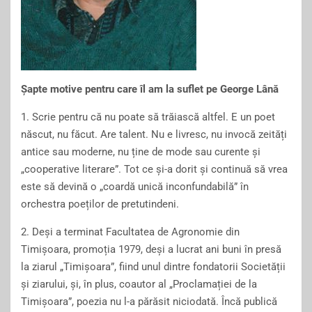
Șapte motive pentru care îl am la suflet pe George Lână
1. Scrie pentru că nu poate să trăiască altfel. E un poet
născut, nu făcut. Are talent. Nu e livresc, nu invocă zeități
antice sau moderne, nu ține de mode sau curente și
„
cooperative literare”. Tot ce și-a dorit și continuă să vrea
este să devină o „coardă unică inconfundabilă” în
orchestra poeților de pretutindeni.
2. Deși a terminat Facultatea de Agronomie din
Timișoara, promoția 1979, deși a lucrat ani buni în presă
la ziarul „Timișoara”, fiind unul dintre fondatorii Societății
și ziarului, și, în plus, coautor al „Proclamației de la
Timișoara”, poezia nu l-a părăsit niciodată. Încă publică