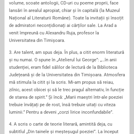
volume, scoate antologii, CD-uri cu poeme proprii, face
lansări în arealul apropiat, chiar și în capitală (la Muzeul
Național al Literaturii Române). Toate la invitații și însoțit
de admiratori neconțidionați ai cărților sale. La Arad a
venit împreună cu Alexandru Ruja, profesor la
Universitatea din Timișoara.
3. Are talent, am spus deja. În plus, a citit enorm literatură
și nu numai. O spune în „Atelierul lui George”: „…în anii
studenției, eram fidel sălilor de lectură de la Biblioteca
Județeană și de la Universitatea din Timișoara. Atmosfera
mă stimula la citit și la scris. Mi-am propus să reiau,
zilnic, acest obicei și să le trec pragul alternativ, în funcție
de starea de spirit.” Și încă:
„
Marii maeștri într-ale poeziei
trebuie învățați pe de rost, însă trebuie uitați cu viteza
luminii.” Pentru a deveni
„
corzi lirice inconfundabile”.
4. A scris o carte de teorie literară, amintită deja, cu
subtitlul „Din tainele și meșteșugul poeziei”.
L
a început