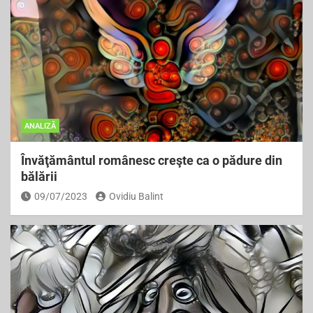
ANALIZĂ
Învăţământul românesc creşte ca o pădure din
bălării
09/07/2023
Ovidiu Balint