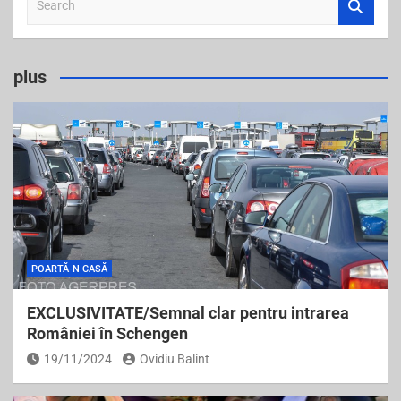
e
a
r
plus
c
h
POARTĂ-N CASĂ
EXCLUSIVITATE/Semnal clar pentru intrarea
României în Schengen
19/11/2024
Ovidiu Balint