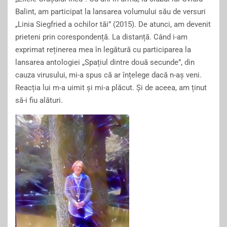
Balint, am participat la lansarea volumului său de versuri
„
L
inia
Siegfried
a
ochilor tăi”
(2015).
D
e atunci, am devenit
prieteni
prin
corespondență.
L
a distanță.
C
ând
i-
am
exprimat reținerea mea în legătură
cu
participarea la
lansarea
antologiei „
Spațiul d
intre două secunde”, din
cauza virusului,
mi-a spus că ar înțelege dacă n-aș veni.
R
eacția lui
m-a
uimit și
mi-a
plăcut.
Ș
i de aceea, am ținut
să-i
fiu alături.