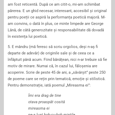
am fost
reticentă.
D
upă ce am
citit-o,
mi-am schimbat
părerea.
E
un ghi
d
necesar, interesant, accesibil și original
pentru
p
oeții ce
aspir
ă la
performanța
poetică
majoră. M-
am
convins, o dată în plus, ce minte limpede are George
L
ână,
de câtă
generozitate
și responsabilitate dă
dovadă
în existența lui
poetică.
5. E
mândru
(
mă feresc să scriu orgolios, deși
n-aș fi
departe
de adevăr
)
de
originile
sale și de ceea ce a
înfăptuit până acum.
Fiind
bănățean, nici
n-
ar trebuie să fie
motiv de
mirare.
N
umai că,
în cazul
lui,
făloșenia are
acoperire. S
crie de peste 45 de ani,
a „săvârșit”
p
este 250
de poeme care se rețin prin tematică, emoție
și
stilistică.
P
entru demonstrație,
iată
poemul „
M
ireasma ei”
:
Î
mi era drag de tine
otava
proaspăt
cosită
mireasma ei
ne-a luat bob-cu-bob mințile