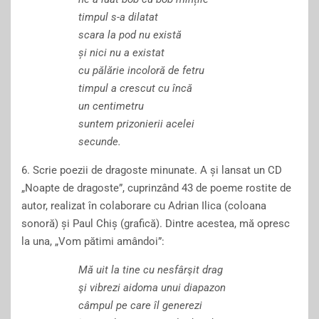
timpul s-a dilatat
scara la pod nu există
ș
i nici nu a existat
cu
pălărie
incolor
ă
de fetru
timpul a crescut cu înc
ă
un centimetru
s
untem prizonierii acelei
secunde.
6.
Scrie poezii de dragoste minunate.
A
și lansat un CD
„
N
oapte de dragoste”, cuprinzând 43 de poeme rostite de
autor, realizat
în
colaborare cu Adrian
I
lica
(
coloana
sonoră
)
și Paul
Chiș
(
grafică
).
D
intre
acestea,
mă opresc
la una
,
„
V
om pătimi amândoi”:
M
ă
uit la tine cu nesfârşit drag
şi vibrezi aidoma unui diapazon
câmpul
pe care
î
l generezi