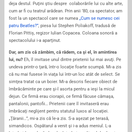
deja destul. Puţini ştiu despre colaborările lui cu alte arte,
cum ar fi cu teatrul arădean. Prin anii ’80, ca spectator, am
fost la un spectacol care se numea
„Cum se numesc cei
patru Beatles?”
, piesa lui Stephen Poliakoff, tradusă de
Florian Pittiș, regizor Iulian Copacea. Coloana sonoră a
spectacolului i-a aparţinut.
Dar, am zis că zâmbim, că râdem, ca şi el, în amintirea
lui, nu?
Eh, îl invitase unul dintre prietenii lui mai avuţi. Pe
undeva printr-o ţară, într-o locaţie foarte scumpă. Mi-a zis
că nu mai fusese în viaţa lui într-un loc atât de select. Se
simţea tratat ca un boier. Mi-a descris fiecare obiect de
îmbrăcăminte pe care şi-l asorta pentru a ieşi la micul
dejun. Ce firmă erau ciorapii, ce firmă făcuse cămaşa,
pantalonii, pantofii… Prietenii care îl invitaseră erau
îmbrăcaţi neglijent pentru statutul luxos al locaţiei.
„Ţăranii…”, mi-a zis că le-a zis. S-a aşezat pe terasă,
simandicos. Ospătarul a venit şi i-a adus meniul. L-a