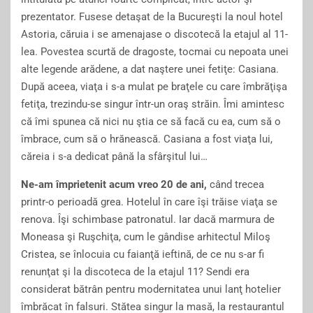
prezentator. Fusese detaşat de la Bucureşti la noul hotel
Astoria, căruia i se amenajase o discotecă la etajul al 11-
lea. Povestea scurtă de dragoste, tocmai cu nepoata unei
alte legende arădene, a dat naştere unei fetiţe: Casiana.
După aceea, viaţa i s-a mulat pe braţele cu care îmbrăţişa
fetiţa, trezindu-se singur într-un oraş străin. Îmi amintesc
că îmi spunea că nici nu ştia ce să facă cu ea, cum să o
îmbrace, cum să o hrănească. Casiana a fost viaţa lui,
căreia i s-a dedicat până la sfârşitul lui…
Ne-am împrietenit acum vreo 20 de ani,
când trecea
printr-o perioadă grea. Hotelul în care îşi trăise viaţa se
renova. Îşi schimbase patronatul. Iar dacă marmura de
Moneasa şi Ruşchiţa, cum le gândise arhitectul Miloş
Cristea, se înlocuia cu faianţă ieftină, de ce nu s-ar fi
renunţat şi la discoteca de la etajul 11? Sendi era
considerat bătrân pentru modernitatea unui lanţ hotelier
îmbrăcat în falsuri. Stătea singur la masă, la restaurantul