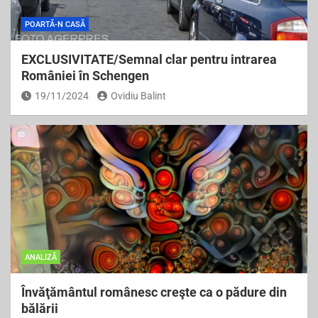
POARTĂ-N CASĂ
EXCLUSIVITATE/Semnal clar pentru intrarea
României în Schengen
19/11/2024
Ovidiu Balint
ANALIZĂ
Învăţământul românesc creşte ca o pădure din
bălării