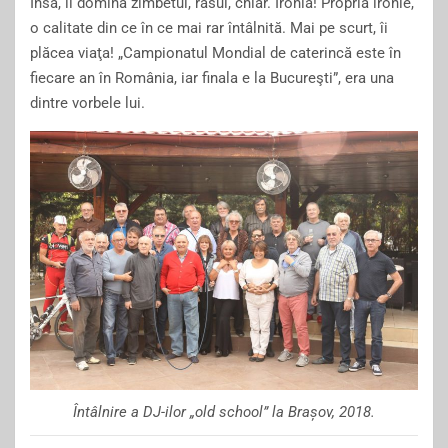
Însă, îl domina zîmbetul, râsul, chiar. Ironia! Propria ironie,
o calitate din ce în ce mai rar întâlnită. Mai pe scurt, îi
plăcea viaţa! „Campionatul Mondial de caterincă este în
fiecare an în România, iar finala e la Bucureşti”, era una
dintre vorbele lui.
Întâlnire a DJ-ilor „old school” la Brașov, 2018.