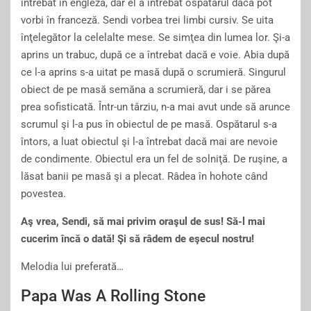
întrebat în engleză, dar el a întrebat ospătarul dacă pot
vorbi în franceză. Sendi vorbea trei limbi cursiv. Se uita
înţelegător la celelalte mese. Se simţea din lumea lor. Şi-a
aprins un trabuc, după ce a întrebat dacă e voie. Abia după
ce l-a aprins s-a uitat pe masă după o scrumieră. Singurul
obiect de pe masă semăna a scrumieră, dar i se părea
prea sofisticată. Într-un târziu, n-a mai avut unde să arunce
scrumul şi l-a pus în obiectul de pe masă. Ospătarul s-a
întors, a luat obiectul şi l-a întrebat dacă mai are nevoie
de condimente. Obiectul era un fel de solniţă. De ruşine, a
lăsat banii pe masă şi a plecat. Râdea în hohote când
povestea.
Aş vrea, Sendi, să mai privim oraşul de sus! Să-l mai
cucerim încă o dată! Şi să râdem de eşecul nostru!
Melodia lui preferată…
Papa Was A Rolling Stone