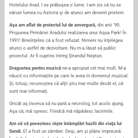
Hotelului Arad. I se prăbuşea o lume. I-am zis că nu se
năruie lumea cu Astoria şi de atunci am devenit prieteni.
Aşa am aflat de proiectul lui de anvergură,
din anii ’90.
Propunea Primăriei Aradului realizarea unui Aqua Park! În
1991! Bineînţeles că a fost refuzat. Nimeni nu înţelegea
atunci o astfel de dezvoltare. Nu m-a lăsat să public
proiectul. Ar fi cuprins întreg Ştrandul Neptun.
Dragostea pentru muzică
ne-a apropiat cel mai mult. M-a
năucit cu informaţiile pe care le avea în domeniul muzical.
Şi, totuşi, recunoștea că alţii ştiu mai multe decât el, că
sunt mai informaţi.
Oricât aş încerca să nu pară a necrolog, tot acolo ajung.
Aşa că, mă opresc. Fiindcă mă năpădesc lacrimile.
Am să vă povestesc nişte întâmplări hazlii din viaţa lui
Sendi.
El a fost un zâmbet. Deşi, am şi plâns împreună.