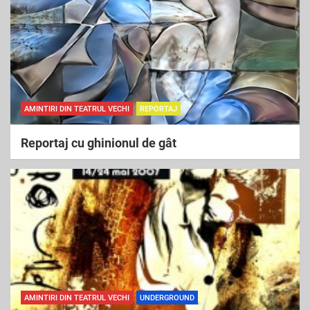
AMINTIRI DIN TEATRUL VECHI
REPORTAJ
Reportaj cu ghinionul de gât
AMINTIRI DIN TEATRUL VECHI
UNDERGROUND