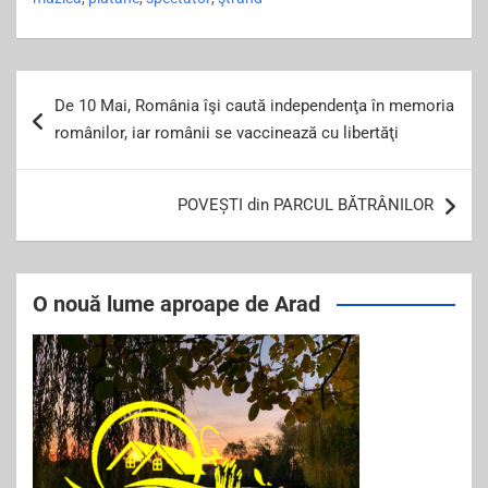
e
er
l
e
b
Post
o
De 10 Mai, România îşi caută independenţa în memoria
navigation
o
românilor, iar românii se vaccinează cu libertăţi
k
POVEȘTI din PARCUL BĂTRÂNILOR
O nouă lume aproape de Arad