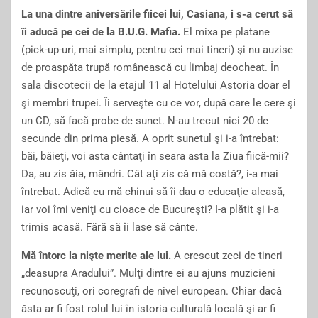
La una dintre aniversările fiicei lui, Casiana, i s-a cerut să
îi aducă pe cei de la B.U.G. Mafia.
El mixa pe platane
(pick-up-uri, mai simplu, pentru cei mai tineri) şi nu auzise
de proaspăta trupă românească cu limbaj deocheat. În
sala discotecii de la etajul 11 al Hotelului Astoria doar el
şi membri trupei. Îi serveşte cu ce vor, după care le cere şi
un CD, să facă probe de sunet. N-au trecut nici 20 de
secunde din prima piesă. A oprit sunetul şi i-a întrebat:
băi, băieţi, voi asta cântaţi în seara asta la Ziua fiică-mii?
Da, au zis ăia, mândri. Cât aţi zis că mă costă?, i-a mai
întrebat. Adică eu mă chinui să îi dau o educaţie aleasă,
iar voi îmi veniţi cu cioace de Bucureşti? I-a plătit şi i-a
trimis acasă. Fără să îi lase să cânte.
Mă întorc la nişte merite ale lui.
A crescut zeci de tineri
„deasupra Aradului”. Mulţi dintre ei au ajuns muzicieni
recunoscuţi, ori coregrafi de nivel european. Chiar dacă
ăsta ar fi fost rolul lui în istoria culturală locală şi ar fi