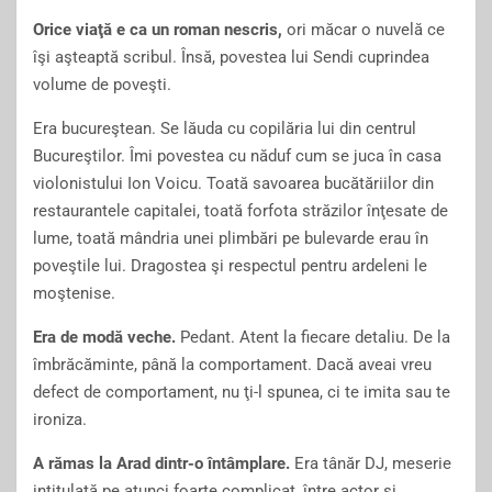
Orice viaţă e ca un roman nescris,
ori măcar o nuvelă ce
îşi aşteaptă scribul. Însă, povestea lui Sendi cuprindea
volume de poveşti.
Era bucureştean. Se lăuda cu copilăria lui din centrul
Bucureştilor. Îmi povestea cu năduf cum se juca în casa
violonistului Ion Voicu. Toată savoarea bucătăriilor din
restaurantele capitalei, toată forfota străzilor înţesate de
lume, toată mândria unei plimbări pe bulevarde erau în
poveştile lui. Dragostea şi respectul pentru ardeleni le
moştenise.
Era de modă veche.
Pedant. Atent la fiecare detaliu. De la
îmbrăcăminte, până la comportament. Dacă aveai vreu
defect de comportament, nu ţi-l spunea, ci te imita sau te
ironiza.
A rămas la Arad dintr-o întâmplare.
Era tânăr DJ, meserie
intitulată pe atunci foarte complicat, între actor şi