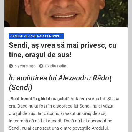
OAMENI PE CARE I-AM CUNOSCUT
Sendi, aş vrea să mai privesc, cu
tine, oraşul de sus!
5 years ago
Ovidiu Balint
În amintirea lui Alexandru Răduţ
(Sendi)
„Sunt trecut în ghidul oraşului.”
Asta era vorba lui. Şi aşa
era. Dacă nu ai fost în discoteca lui Sendi, nu ai văzut
oraşul de sus. Iar dacă nu ai văzut un oraş de sus,
înseamnă că nu l-ai cucerit. Dacă nu l-ai cunoscut pe
Sendi, nu ai cunoscut una dintre poveştile Aradului.