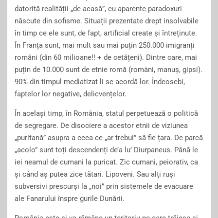
datorită realității „de acasă”, cu aparente paradoxuri
născute din sofisme. Situații prezentate drept insolvabile
în timp ce ele sunt, de fapt, artificial create și întreținute.
În Franța sunt, mai mult sau mai puțin 250.000 imigranți
români (din 60 milioane!! + de cetățeni). Dintre care, mai
puțin de 10.000 sunt de etnie romă (romàni, manuș, gipsi).
90% din timpul mediatizat li se acordă lor. Îndeosebi,
faptelor lor negative, delicvențelor.
În același timp, în România, statul perpetuează o politică
de segregare. De disociere a acestor etnii de viziunea
„puritană” asupra a ceea ce „ar trebui” să fie țara. De parcă
„acolo” sunt toți descendenți de’a lu’ Diurpaneus. Până le
iei neamul de cumani la puricat. Zic cumani, peiorativ, ca
și când aș putea zice tătari. Lipoveni. Sau alți ruși
subversivi prescurși la „noi” prin sistemele de evacuare
ale Fanarului înspre gurile Dunării.