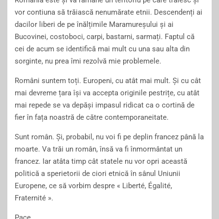
România este și va rămâne un teritoriu pe care trăiesc și
vor contiuna să trăiască nenumărate etnii. Descendenți ai
dacilor liberi de pe înălțimile Maramureșului și ai
Bucovinei, costoboci, carpi, bastarni, sarmați. Faptul că
cei de acum se identifică mai mult cu una sau alta din
sorginte, nu prea îmi rezolvă mie problemele.
Români suntem toți. Europeni, cu atât mai mult. Și cu cât
mai devreme țara își va accepta originile pestrițe, cu atât
mai repede se va depăși impasul ridicat ca o cortină de
fier în fața noastră de către contemporaneitate.
Sunt român. Și, probabil, nu voi fi pe deplin francez până la
moarte. Va trăi un român, însă va fi înmormântat un
francez. Iar atâta timp cât statele nu vor opri această
politică a sperietorii de ciori etnică în sânul Uniunii
Europene, ce să vorbim despre « Liberté, Égalité,
Fraternité ».
Pace.