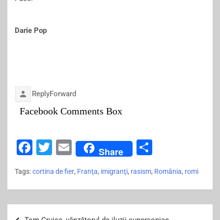
Darie Pop
Reply
Forward
Facebook Comments Box
F
T
E
S
Share
a
wi
m
h
Tags:
cortina de fier
,
Franţa
,
imigranţi
,
rasism
,
România
,
romi
c
tt
ai
ar
e
er
l
e
b
Post