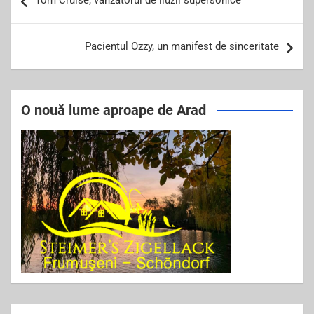
Tom Cruise, vănzătorul de iluzii supersonice
o
navigation
o
k
Pacientul Ozzy, un manifest de sinceritate
O nouă lume aproape de Arad