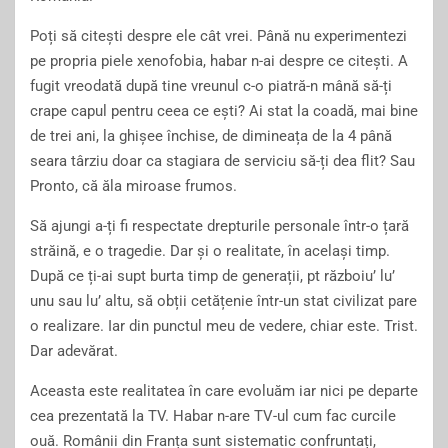
Poți să citești despre ele cât vrei. Până nu experimentezi
pe propria piele xenofobia, habar n-ai despre ce citești. A
fugit vreodată după tine vreunul c-o piatră-n mână să-ți
crape capul pentru ceea ce ești? Ai stat la coadă, mai bine
de trei ani, la ghișee închise, de dimineața de la 4 până
seara târziu doar ca stagiara de serviciu să-ți dea flit? Sau
Pronto, că ăla miroase frumos.
Să ajungi a-ți fi respectate drepturile personale într-o țară
străină, e o tragedie. Dar și o realitate, în același timp.
După ce ți-ai supt burta timp de generații, pt războiu’ lu’
unu sau lu’ altu, să obții cetățenie într-un stat civilizat pare
o realizare. Iar din punctul meu de vedere, chiar este. Trist.
Dar adevărat.
Aceasta este realitatea în care evoluăm iar nici pe departe
cea prezentată la TV. Habar n-are TV-ul cum fac curcile
ouă. Românii din Franța sunt sistematic confruntați,