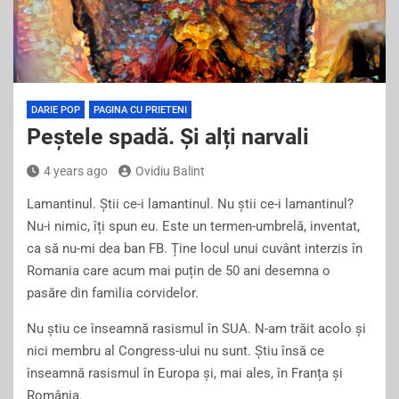
DARIE POP
PAGINA CU PRIETENI
Peștele spadă. Și alți narvali
4 years ago
Ovidiu Balint
Lamantinul. Știi ce-i lamantinul. Nu știi ce-i lamantinul?
Nu-i nimic, îți spun eu. Este un termen-umbrelă, inventat,
ca să nu-mi dea ban FB. Ține locul unui cuvânt interzis în
Romania care acum mai puțin de 50 ani desemna o
pasăre din familia corvidelor.
Nu știu ce înseamnă rasismul în SUA. N-am trăit acolo și
nici membru al Congress-ului nu sunt. Știu însă ce
înseamnă rasismul în Europa și, mai ales, în Franța și
România.