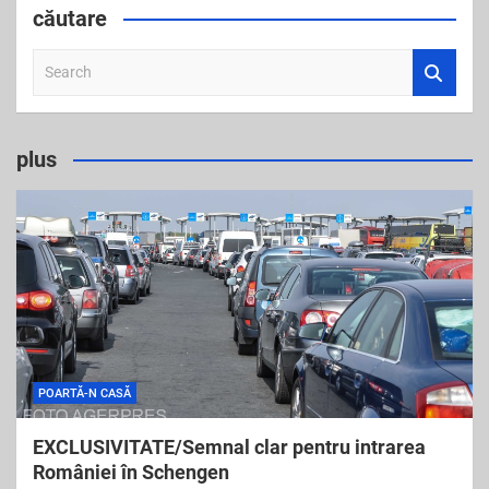
căutare
S
e
a
r
plus
c
h
POARTĂ-N CASĂ
EXCLUSIVITATE/Semnal clar pentru intrarea
României în Schengen