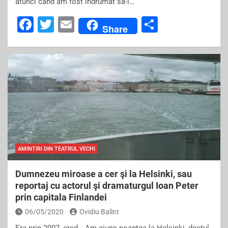
atunci când am fost îndrumat să-l…
F
T
E
S
Share
a
wi
m
h
c
tt
ai
ar
e
er
l
e
b
o
o
k
AMINTIRI DIN TEATRUL VECHI
Dumnezeu miroase a cer şi la Helsinki, sau
reportaj cu actorul şi dramaturgul Ioan Peter
prin capitala Finlandei
06/05/2020
Ovidiu Balint