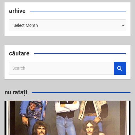
arhive
arhive
căutare
S
e
a
r
nu ratați
c
h