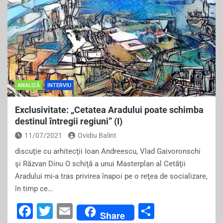
e
er
l
e
b
o
o
k
ANALIZĂ
INTERVIU
Exclusivitate: „Cetatea Aradului poate schimba
destinul întregii regiuni” (I)
11/07/2021
Ovidiu Balint
discuţie cu arhitecţii Ioan Andreescu, Vlad Gaivoronschi
şi Răzvan Dinu O schiţă a unui Masterplan al Cetăţii
Aradului mi-a tras privirea înapoi pe o reţea de socializare,
în timp ce…
F
T
E
S
Share