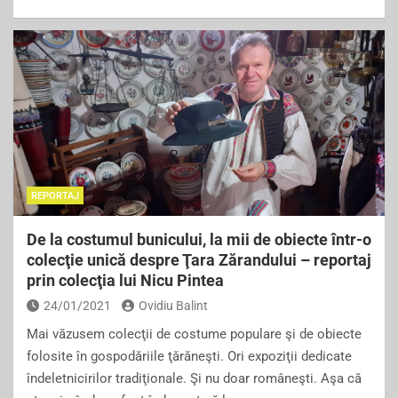
a
wi
m
h
c
tt
ai
ar
e
er
l
e
b
o
o
k
REPORTAJ
De la costumul bunicului, la mii de obiecte într-o
colecţie unică despre Ţara Zărandului – reportaj
prin colecţia lui Nicu Pintea
24/01/2021
Ovidiu Balint
Mai văzusem colecţii de costume populare şi de obiecte
folosite în gospodăriile ţărăneşti. Ori expoziţii dedicate
îndeletnicirilor tradiţionale. Şi nu doar româneşti. Aşa că