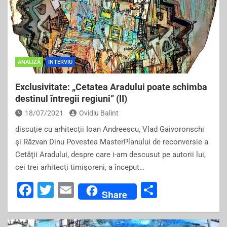
ANALIZĂ
INTERVIU
Exclusivitate: „Cetatea Aradului poate schimba
destinul întregii regiuni” (II)
18/07/2021
Ovidiu Balint
discuţie cu arhitecţii Ioan Andreescu, Vlad Gaivoronschi
şi Răzvan Dinu Povestea MasterPlanului de reconversie a
Cetăţii Aradului, despre care i-am descusut pe autorii lui,
cei trei arhitecţi timişoreni, a început…
F
T
E
S
Share
a
wi
m
h
c
tt
ai
ar