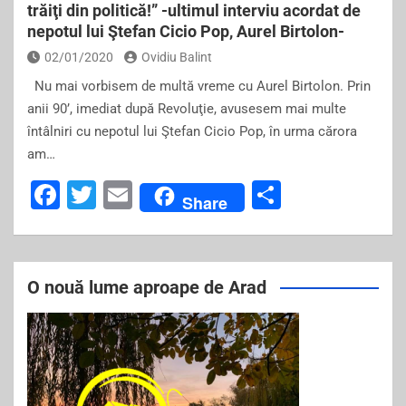
trăiţi din politică!” -ultimul interviu acordat de
nepotul lui Ştefan Cicio Pop, Aurel Birtolon-
02/01/2020
Ovidiu Balint
Nu mai vorbisem de multă vreme cu Aurel Birtolon. Prin
anii 90’, imediat după Revoluţie, avusesem mai multe
întâlniri cu nepotul lui Ştefan Cicio Pop, în urma cărora
am…
F
T
E
S
Share
a
wi
m
h
c
tt
ai
ar
e
er
l
e
O nouă lume aproape de Arad
b
o
o
k