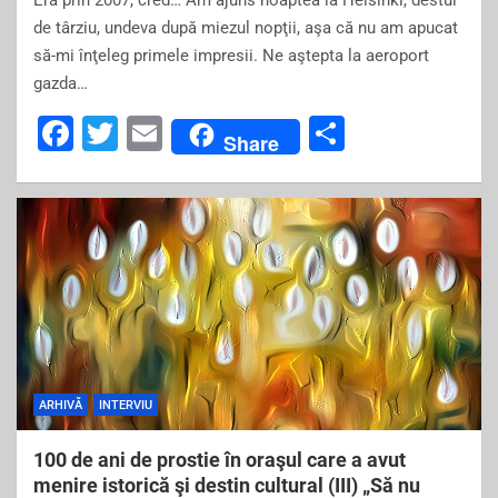
Era prin 2007, cred… Am ajuns noaptea la Helsinki, destul
de târziu, undeva după miezul nopţii, aşa că nu am apucat
să-mi înţeleg primele impresii. Ne aştepta la aeroport
gazda…
F
T
E
S
Share
a
wi
m
h
c
tt
ai
ar
e
er
l
e
b
o
o
k
ARHIVĂ
INTERVIU
100 de ani de prostie în oraşul care a avut
menire istorică şi destin cultural (III) „Să nu