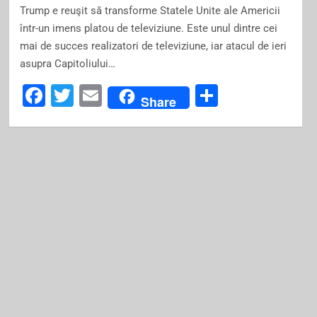
Trump e reuşit să transforme Statele Unite ale Americii
într-un imens platou de televiziune. Este unul dintre cei
mai de succes realizatori de televiziune, iar atacul de ieri
asupra Capitoliului…
F
T
E
S
Share
a
wi
m
h
c
tt
ai
ar
e
er
l
e
b
o
o
k