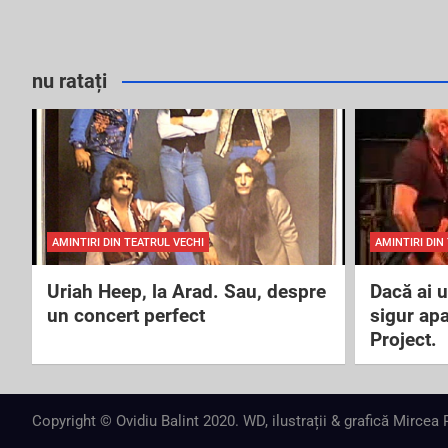
nu ratați
AMINTIRI DIN TEATRUL VECHI
AMINTIRI DIN
Uriah Heep, la Arad. Sau, despre
Dacă ai 
un concert perfect
sigur ap
Project.
Copyright © Ovidiu Balint 2020. WD, ilustrații & grafică Mircea