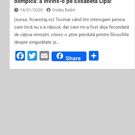
olimpică: a învins-o pe Elisabeta Lipă!
14/01/2020
Ovidiu Balint
(sursa: frcanotaj.ro) Tocmai când îmi interogam pensia
care încă nu s-a născut, dar care mi-a fost deja fecundată
de câţiva miniştri, citesc o ştire pierdută printre filosofiile
despre singurătate şi…
F
T
E
S
Share
a
wi
m
h
c
tt
ai
ar
e
er
l
e
b
o
o
k