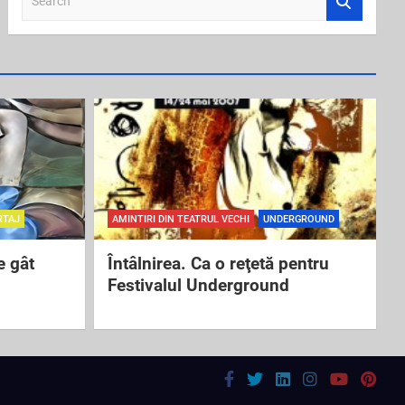
e
a
r
c
h
RTAJ
AMINTIRI DIN TEATRUL VECHI
UNDERGROUND
e gât
Întâlnirea. Ca o reţetă pentru
Festivalul Underground