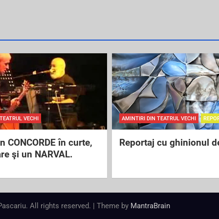
 TEATRUL VECHI
AMINTIRI DIN TEATRUL VECHI
REPO
un CONCORDE în curte,
Reportaj cu ghinionul d
are şi un NARVAL.
 Pascariu. All rights reserved. | Theme by
MantraBrain