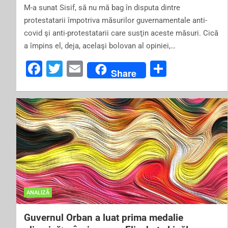
M-a sunat Sisif, să nu mă bag în disputa dintre
protestatarii împotriva măsurilor guvernamentale anti-
covid şi anti-protestatarii care susţin aceste măsuri. Cică
a împins el, deja, acelaşi bolovan al opiniei,…
F
T
E
S
Share
a
wi
m
h
c
tt
ai
ar
e
er
l
e
b
o
o
k
ANALIZĂ
Guvernul Orban a luat prima medalie