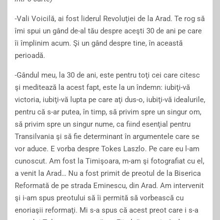
-Vali Voicilă, ai fost liderul Revoluţiei de la Arad. Te rog să
îmi spui un gând de-al tău despre aceşti 30 de ani pe care
îi împlinim acum. Şi un gând despre tine, în această
perioadă.
-Gândul meu, la 30 de ani, este pentru toţi cei care citesc
şi meditează la acest fapt, este la un îndemn: iubiţi-vă
victoria, iubiţi-vă lupta pe care aţi dus-o, iubiţi-vă idealurile,
pentru că s-ar putea, în timp, să privim spre un singur om,
să privim spre un singur nume, ca fiind esenţial pentru
Transilvania şi să fie determinant în argumentele care se
vor aduce. E vorba despre Tokes Laszlo. Pe care eu l-am
cunoscut. Am fost la Timişoara, m-am şi fotografiat cu el,
a venit la Arad… Nu a fost primit de preotul de la Biserica
Reformată de pe strada Eminescu, din Arad. Am intervenit
şi i-am spus preotului să îi permită să vorbească cu
enoriaşii reformaţi. Mi s-a spus că acest preot care i s-a