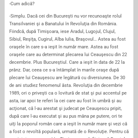
-Cum adică?
-Simplu. Dacă cei din Bucureşti nu vor recunoaşte rolul
Transilvaniei şi a Banatului în Revoluţia din România.
Fiindcă, după Timişoara, iese Aradul, Lugojul, Clujul,
Sibiul, Reşiţa, Cugirul, Alba Iulia, Braşovul… Astea au fost
oraşele în care s-a ieşit în număr mare. Astea au fost
oraşele care au determinat plecarea lui Ceauşescu din 22
decembrie. Plus Bucureştiul. Care a ieşit în data de 22 la
prânz. Dar, ceea ce s-a întâmplat în marile oraşe după
plecare lui Ceauşescu are legătură cu diversiunea. De 30
de ani studiez fenomenul ăsta. Revoluţia din decembrie
1989, ori o priveşti ca o lovitură de stat şi pui accentul pe
asta, iar apoi te referi la cei care au fost în umbră şi au
acţionat, că l-au arestat şi judecat pe Ceauşescu pripit,
după care l-au executat şi au pus mâna pe putere, ori te
uiţi la poporul român care a ieşit în număr mare şi vezi că
a fost o revoltă populară, urmată de o Revoluţie. Pentru că