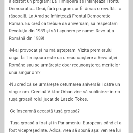
a existat un program! La Timişoara se înfiinţează Frontul
Democratic… Deci, fără program, ar fi rămas o revoltă… o
răscoală. La Arad se înfiinţează Frontul Democratic
Român. Eu cred că trebuie să aniversăm, să respectăm
Revoluţia din 1989 şi să-i spunem pe nume: Revoluţia
Română din 1989!
-M-ai provocat şi nu mă aşteptam. Vizita premierului
ungar la Timişoara este ca o recunoaştere a Revoluţiei
Române sau se urmăreşte doar recunoaşterea meritelor
unui singur om?
-Nu cred că se urmăreşte deturnarea aniversării către un
singur om. Cred că Viktor Orban vine să sublinieze într-o
tuşă groasă rolul jucat de Laszlo Tokes.
-Ce înseamnă această tuşă groasă?
-Tuşa groasă a fost şi în Parlamentul European, când el a
fost vicepreşedinte. Adică, vrea să spună aşa: venirea lui