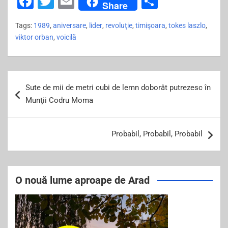
F
T
E
S
Share
a
wi
m
h
Tags:
1989
,
aniversare
,
lider
,
revoluţie
,
timişoara
,
tokes laszlo
,
c
tt
ai
ar
viktor orban
,
voicilă
e
er
l
e
b
Post
o
Sute de mii de metri cubi de lemn doborât putrezesc în
navigation
o
Munţii Codru Moma
k
Probabil, Probabil, Probabil
O nouă lume aproape de Arad