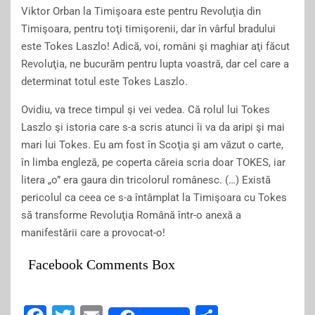
Viktor Orban la Timişoara este pentru Revoluţia din
Timişoara, pentru toţi timişorenii, dar în vârful bradului
este Tokes Laszlo! Adică, voi, români şi maghiar aţi făcut
Revoluţia, ne bucurăm pentru lupta voastră, dar cel care a
determinat totul este Tokes Laszlo.
Ovidiu, va trece timpul şi vei vedea. Că rolul lui Tokes
Laszlo şi istoria care s-a scris atunci îi va da aripi şi mai
mari lui Tokes. Eu am fost în Scoţia şi am văzut o carte,
în limba engleză, pe coperta căreia scria doar TOKES, iar
litera „o” era gaura din tricolorul românesc. (…) Există
pericolul ca ceea ce s-a întâmplat la Timişoara cu Tokes
să transforme Revoluţia Română într-o anexă a
manifestării care a provocat-o!
Facebook Comments Box