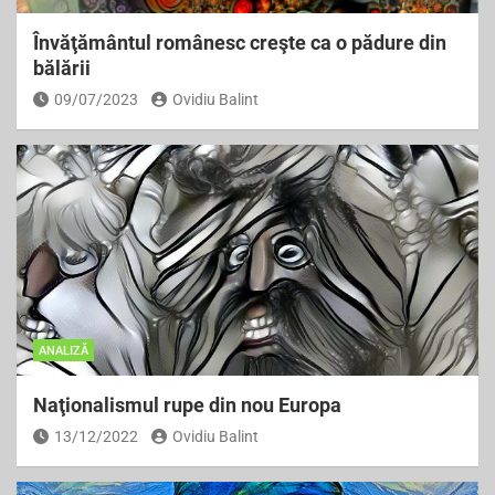
Învăţământul românesc creşte ca o pădure din
bălării
09/07/2023
Ovidiu Balint
ANALIZĂ
Naţionalismul rupe din nou Europa
13/12/2022
Ovidiu Balint