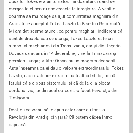
opus lui Tokes era un turnător. Fiindcă atunci când se
mergea la el pentru spovedanie te înregistra. A venit o
doamnă să mă roage să ajut comunitatea maghiară din
Arad să fie acceptat Tokes Laszlo la Biserica Reformată.
Mi-am dat seama atunci, că pentru maghiari, indiferent că
sunt de dreapta sau de stânga, Tokes Laszlo este un
simbol al maghiarimii din Transilvania, dar şi din Ungaria.
Dovadă că acum, în 14 decembrie, vine la Timişoara şi
premierul ungar, Viktor Orban, cu un program deosebit…
Asta înseamnă că ei dau o valoare extraordinară lui Tokes
Lazslo, dau o valoare extraordinară atitudinii lui, adică
fatului că s-a opus sistemului şi că de la el a plecat
cordonul viu, iar din acel cordon s-a făcut Revoluţia din
Timişoara.
Deci, eu ce vreau să le spun celor care au fost la
Revoluţia din Arad şi din ţară? Că putem cădea într-o
capcană.